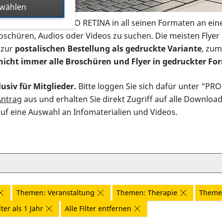
swählen
s Infomaterial der PRO RETINA in all seinen Formaten an ein
roschüren, Audios oder Videos zu suchen. Die meisten Flye
 zur
postalischen Bestellung als gedruckte Variante
, zum
nicht immer alle Broschüren und Flyer in gedruckter For
usiv für Mitglieder.
Bitte loggen Sie sich dafür unter "PR
Antrag
aus und erhalten Sie direkt Zugriff auf alle Downloa
auf eine Auswahl an Infomaterialien und Videos.
Themen: Veranstaltung
Themen: Therapie
Themen
ter als 1 Jahr
Alle Filter entfernen