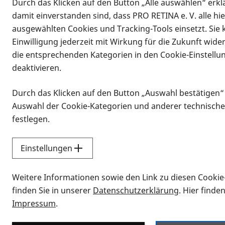
Durch das Klicken auf den Button „Alle auswählen“ erklä
damit einverstanden sind, dass PRO RETINA e. V. alle hi
ausgewählten Cookies und Tracking-Tools einsetzt. Sie
Einwilligung jederzeit mit Wirkung für die Zukunft wide
die entsprechenden Kategorien in den Cookie-Einstellu
deaktivieren.
Durch das Klicken auf den Button „Auswahl bestätigen“
Infomaterial
Auswahl der Cookie-Kategorien und anderer technische
Infomaterial
festlegen.
Einstellungen
Vorlesen
Weitere Informationen sowie den Link zu diesen Cookie
Alle Infomaterialien
finden Sie in unserer
Datenschutzerklärung
. Hier finde
Impressum
.
Sie möchten wissen, wie Sie nach Inf
Erklärvideos zum Thema Infomateri