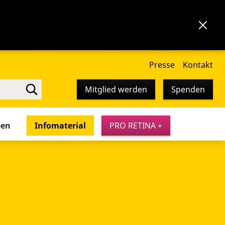
Presse
Kontakt
Mitglied werden
Spenden
pen
Infomaterial
PRO RETINA +