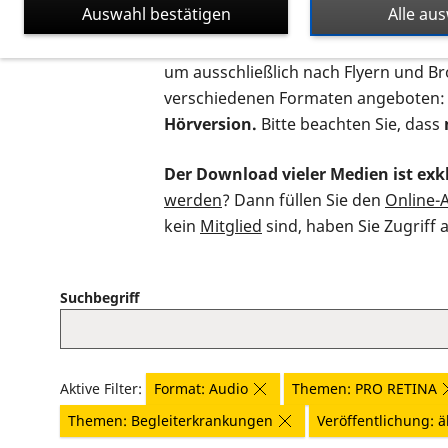
Auswahl bestätigen
Alle au
Auf dieser Seite finden Sie sämtliche
um ausschließlich nach Flyern und B
verschiedenen Formaten angeboten:
Hörversion.
Bitte beachten Sie, dass
Der Download vieler Medien ist exkl
werden
? Dann füllen Sie den
Online-
kein
Mitglied
sind, haben Sie Zugriff 
Suchbegriff
Aktive Filter:
Format: Audio
Themen: PRO RETINA
Themen: Begleiterkrankungen
Veröffentlichung: äl