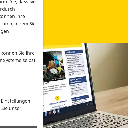
ren Sie, dass Sie
erdurch
 können Ihre
rrufen, indem Sie
ngen
 können Sie Ihre
r Systeme selbst
-Einstellungen
 in verschiedenen Formaten an e
n Sie unser
onmaterial suchen und dieses bestellen bzw. herunterladen
al auf der PRO RETINA-Website für blinde und sehbehi