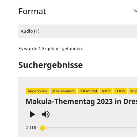
Format
Audio (1)
Es wurde 1 Ergebnis gefunden.
Suchergebnisse
Angehörige
Makulaödem
Hilfsmittel
AMD
LHON
Mac
Makula-Thementag 2023 in Dre
Press
00:00
Enter