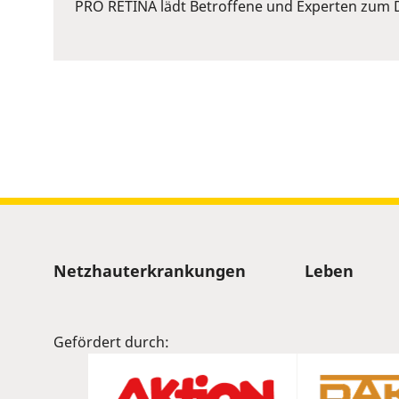
or
PRO RETINA lädt Betroffene und Experten zum D
Space
to
show
volume
slider.
Sitemap
Netzhauterkrankungen
Leben
Gefördert durch: