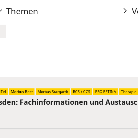
Themen
V
Tel
Morbus Best
Morbus Stargardt
RCS / CCS
PRO RETINA
Therapie
sden: Fachinformationen und Austaus