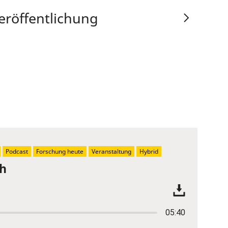
eröffentlichung
Podcast
Forschung heute
Veranstaltung
Hybrid
ch
05:40