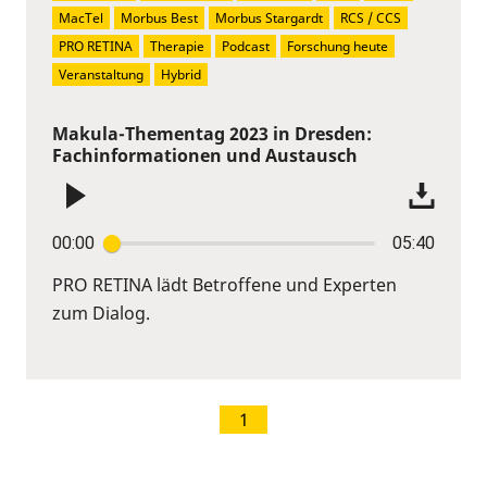
MacTel
Morbus Best
Morbus Stargardt
RCS / CCS
PRO RETINA
Therapie
Podcast
Forschung heute
Veranstaltung
Hybrid
Makula-Thementag 2023 in Dresden:
Fachinformationen und Austausch
00:00
05:40
PRO RETINA lädt Betroffene und Experten
zum Dialog.
1