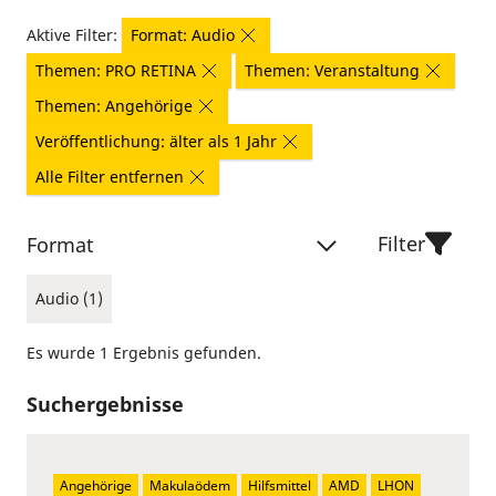
Aktive Filter:
Format: Audio
Themen: PRO RETINA
Themen: Veranstaltung
Themen: Angehörige
Veröffentlichung: älter als 1 Jahr
Alle Filter entfernen
Filter
Format
Audio (1)
Es wurde 1 Ergebnis gefunden.
Suchergebnisse
Angehörige
Makulaödem
Hilfsmittel
AMD
LHON