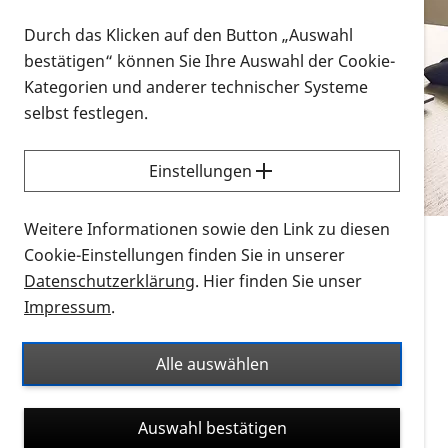
Vorlesen
Durch das Klicken auf den Button „Auswahl
bestätigen“ können Sie Ihre Auswahl der Cookie-
Alle Infomaterialien in verschiedenen
Kategorien und anderer technischer Systeme
Formaten an einem Ort
selbst festlegen.
Sie möchten wissen, wie Sie nach Infonmaterial
suchen und dieses bestellen bzw. herunterladen
Einstellungen
können? Schauen Sie sich die
Erklärvideos zum
Thema Infomaterial auf der PRO RETINA-Website
Weitere Informationen sowie den Link zu diesen
für blinde und sehbehinderte Menschen an.
Cookie-Einstellungen finden Sie in unserer
Datenschutzerklärung
. Hier finden Sie unser
Auf dieser Seite finden Sie sämtliches Infomaterial
Impressum
.
der PRO RETINA in all seinen Formaten an einem
Ort. Nutzen Sie den Formatfilter, um ausschließlich
Alle auswählen
nach Flyern und Broschüren, Audios oder Videos zu
suchen. Die meisten Flyer und Broschüren werden in
Auswahl bestätigen
verschiedenen Formaten angeboten: zur