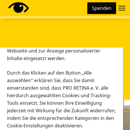
Cookie-Einstellungen
Spenden
Diese Webseite setzt verschiedene Cookies und
Tracking-Tools ein. Dies beinhaltet Cookies und
Tracking-Tools, die für den Betrieb der Webseite
technisch notwendig sind, die zu statistischen
Zwecken sowie zur besseren Bedienbarkeit der
Webseite und zur Anzeige personalisierter
Inhalte eingesetzt werden.
Durch das Klicken auf den Button „Alle
auswählen“ erklären Sie, dass Sie damit
einverstanden sind, dass PRO RETINA e. V. alle
hierdurch ausgewählten Cookies und Tracking-
Tools einsetzt. Sie können Ihre Einwilligung
jederzeit mit Wirkung für die Zukunft widerrufen,
Infomaterial
indem Sie die entsprechenden Kategorien in den
Infomaterial
Cookie-Einstellungen deaktivieren.