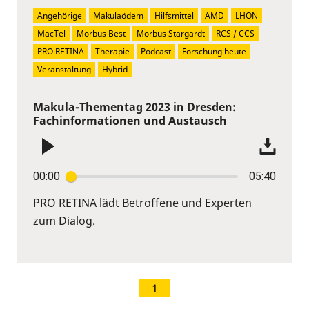
Angehörige
Makulaödem
Hilfsmittel
AMD
LHON
MacTel
Morbus Best
Morbus Stargardt
RCS / CCS
PRO RETINA
Therapie
Podcast
Forschung heute
Veranstaltung
Hybrid
Makula-Thementag 2023 in Dresden:
Fachinformationen und Austausch
00:00
05:40
PRO RETINA lädt Betroffene und Experten
zum Dialog.
1