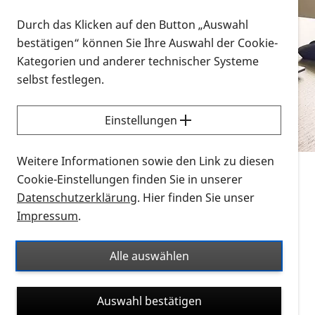
Vorlesen
Durch das Klicken auf den Button „Auswahl
bestätigen“ können Sie Ihre Auswahl der Cookie-
Alle Infomaterialien in verschiedenen
Kategorien und anderer technischer Systeme
Formaten an einem Ort
selbst festlegen.
Sie möchten wissen, wie Sie nach Infonmaterial
suchen und dieses bestellen bzw. herunterladen
Einstellungen
können? Schauen Sie sich die
Erklärvideos zum
Thema Infomaterial auf der PRO RETINA-Website
Weitere Informationen sowie den Link zu diesen
für blinde und sehbehinderte Menschen an.
Cookie-Einstellungen finden Sie in unserer
Datenschutzerklärung
. Hier finden Sie unser
Auf dieser Seite finden Sie sämtliches Infomaterial
Impressum
.
der PRO RETINA in all seinen Formaten an einem
Ort. Nutzen Sie den Formatfilter, um ausschließlich
Alle auswählen
nach Flyern und Broschüren, Audios oder Videos zu
suchen. Die meisten Flyer und Broschüren werden in
Auswahl bestätigen
verschiedenen Formaten angeboten: zur