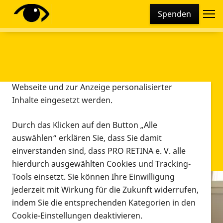
Cookie-Einstellungen
Spenden
Diese Webseite setzt verschiedene Cookies und
Tracking-Tools ein. Dies beinhaltet Cookies und
Tracking-Tools, die für den Betrieb der Webseite
technisch notwendig sind, die zu statistischen
Zwecken sowie zur besseren Bedienbarkeit der
Webseite und zur Anzeige personalisierter
Inhalte eingesetzt werden.
Durch das Klicken auf den Button „Alle
auswählen“ erklären Sie, dass Sie damit
einverstanden sind, dass PRO RETINA e. V. alle
hierdurch ausgewählten Cookies und Tracking-
Tools einsetzt. Sie können Ihre Einwilligung
jederzeit mit Wirkung für die Zukunft widerrufen,
Infomaterial
indem Sie die entsprechenden Kategorien in den
Infomaterial
Cookie-Einstellungen deaktivieren.