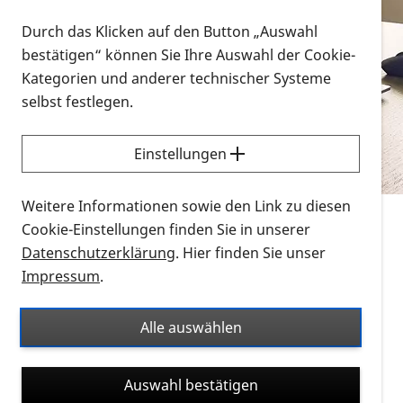
Vorlesen
Durch das Klicken auf den Button „Auswahl
bestätigen“ können Sie Ihre Auswahl der Cookie-
Alle Infomaterialien in verschiedenen
Kategorien und anderer technischer Systeme
Formaten an einem Ort
selbst festlegen.
Sie möchten wissen, wie Sie nach Infonmaterial
suchen und dieses bestellen bzw. herunterladen
Einstellungen
können? Schauen Sie sich die
Erklärvideos zum
Thema Infomaterial auf der PRO RETINA-Website
Weitere Informationen sowie den Link zu diesen
für blinde und sehbehinderte Menschen an.
Cookie-Einstellungen finden Sie in unserer
Datenschutzerklärung
. Hier finden Sie unser
Auf dieser Seite finden Sie sämtliches Infomaterial
Impressum
.
der PRO RETINA in all seinen Formaten an einem
Ort. Nutzen Sie den Formatfilter, um ausschließlich
Alle auswählen
nach Flyern und Broschüren, Audios oder Videos zu
suchen. Die meisten Flyer und Broschüren werden in
Auswahl bestätigen
verschiedenen Formaten angeboten: zur