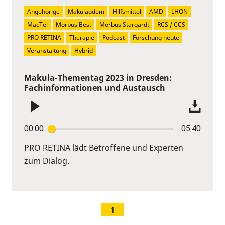
Angehörige
Makulaödem
Hilfsmittel
AMD
LHON
MacTel
Morbus Best
Morbus Stargardt
RCS / CCS
PRO RETINA
Therapie
Podcast
Forschung heute
Veranstaltung
Hybrid
Makula-Thementag 2023 in Dresden:
Fachinformationen und Austausch
00:00
05:40
PRO RETINA lädt Betroffene und Experten
zum Dialog.
1