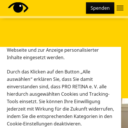
Cookie-Einstellungen
Spenden
Diese Webseite setzt verschiedene Cookies und
Tracking-Tools ein. Dies beinhaltet Cookies und
Tracking-Tools, die für den Betrieb der Webseite
technisch notwendig sind, die zu statistischen
Zwecken sowie zur besseren Bedienbarkeit der
Webseite und zur Anzeige personalisierter
Inhalte eingesetzt werden.
Durch das Klicken auf den Button „Alle
auswählen“ erklären Sie, dass Sie damit
einverstanden sind, dass PRO RETINA e. V. alle
hierdurch ausgewählten Cookies und Tracking-
Tools einsetzt. Sie können Ihre Einwilligung
jederzeit mit Wirkung für die Zukunft widerrufen,
Infomaterial
indem Sie die entsprechenden Kategorien in den
Infomaterial
Cookie-Einstellungen deaktivieren.