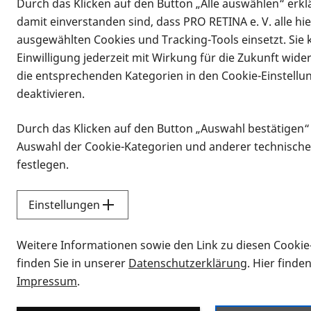
Durch das Klicken auf den Button „Alle auswählen“ erklä
damit einverstanden sind, dass PRO RETINA e. V. alle hi
ausgewählten Cookies und Tracking-Tools einsetzt. Sie
Einwilligung jederzeit mit Wirkung für die Zukunft wide
die entsprechenden Kategorien in den Cookie-Einstellu
deaktivieren.
Durch das Klicken auf den Button „Auswahl bestätigen“
Infomaterial
Auswahl der Cookie-Kategorien und anderer technische
Infomaterial
festlegen.
Einstellungen
Vorlesen
Weitere Informationen sowie den Link zu diesen Cookie
Alle Infomaterialien
finden Sie in unserer
Datenschutzerklärung
. Hier finde
Impressum
.
Sie möchten wissen, wie Sie nach Inf
Erklärvideos zum Thema Infomateri