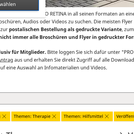
swählen
s Infomaterial der PRO RETINA in all seinen Formaten an ein
roschüren, Audios oder Videos zu suchen. Die meisten Flye
 zur
postalischen Bestellung als gedruckte Variante
, zum
nicht immer alle Broschüren und Flyer in gedruckter For
usiv für Mitglieder.
Bitte loggen Sie sich dafür unter "PR
Antrag
aus und erhalten Sie direkt Zugriff auf alle Downloa
auf eine Auswahl an Infomaterialien und Videos.
g
Themen: Therapie
Themen: Hilfsmittel
Veröffent