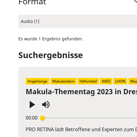
Format
Audio (1)
Es wurde 1 Ergebnis gefunden.
Suchergebnisse
Angehörige
Makulaödem
Hilfsmittel
AMD
LHON
Mac
Makula-Thementag 2023 in Dre
Press
00:00
Enter
or
PRO RETINA lädt Betroffene und Experten zum D
Space