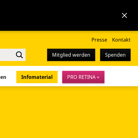
Presse
Kontakt
Mitglied werden
Spenden
pen
Infomaterial
PRO RETINA +