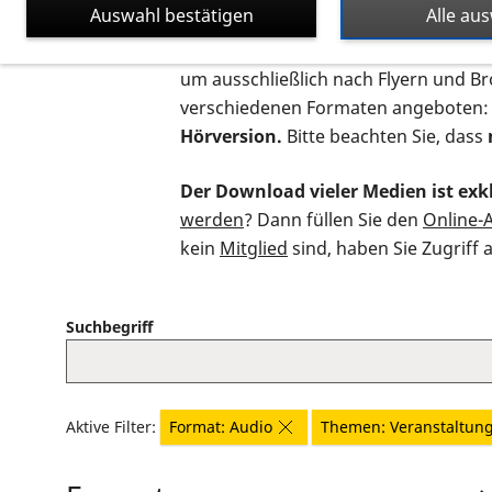
Auswahl bestätigen
Alle au
Auf dieser Seite finden Sie sämtliche
um ausschließlich nach Flyern und B
verschiedenen Formaten angeboten:
Hörversion.
Bitte beachten Sie, dass
Der Download vieler Medien ist exkl
werden
? Dann füllen Sie den
Online-
kein
Mitglied
sind, haben Sie Zugriff 
Suchbegriff
Aktive Filter:
Format: Audio
Themen: Veranstaltun