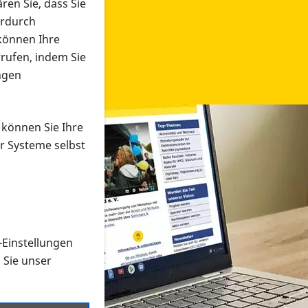
ren Sie, dass Sie
erdurch
 können Ihre
rrufen, indem Sie
ngen
 können Sie Ihre
r Systeme selbst
-Einstellungen
 in verschiedenen Formaten an e
n Sie unser
onmaterial suchen und dieses bestellen bzw. herunterladen
al auf der PRO RETINA-Website für blinde und sehbehi