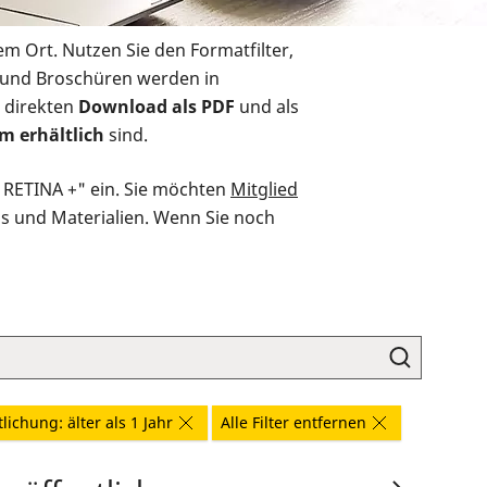
em Ort. Nutzen Sie den Formatfilter,
r und Broschüren werden in
 direkten
Download als PDF
und als
m erhältlich
sind.
O RETINA +" ein. Sie möchten
Mitglied
ds und Materialien. Wenn Sie noch
lichung: älter als 1 Jahr
Alle Filter entfernen