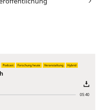
eröffentlichung
Podcast
Forschung heute
Veranstaltung
Hybrid
ch
05:40