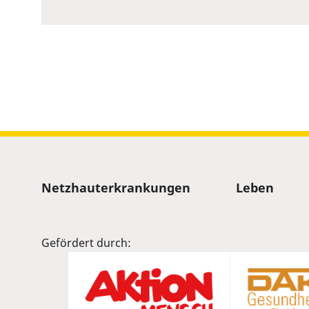
to
show
volume
slider.
Sitemap
Netzhauterkrankungen
Leben
Gefördert durch: