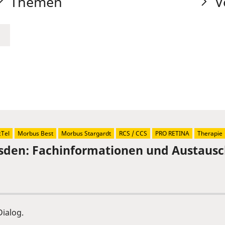
Themen
V
Tel
Morbus Best
Morbus Stargardt
RCS / CCS
PRO RETINA
Therapie
sden: Fachinformationen und Austaus
ialog.