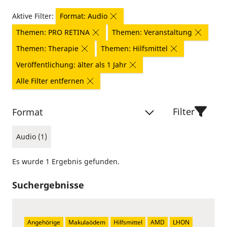
Aktive Filter:
Format: Audio
Themen: PRO RETINA
Themen: Veranstaltung
Themen: Therapie
Themen: Hilfsmittel
Veröffentlichung: älter als 1 Jahr
Alle Filter entfernen
Filter
Format
Audio (1)
Es wurde 1 Ergebnis gefunden.
Suchergebnisse
Angehörige
Makulaödem
Hilfsmittel
AMD
LHON