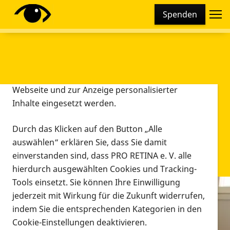
Cookie-Einstellungen
Spenden
Diese Webseite setzt verschiedene Cookies und
Tracking-Tools ein. Dies beinhaltet Cookies und
Tracking-Tools, die für den Betrieb der Webseite
technisch notwendig sind, die zu statistischen
Zwecken sowie zur besseren Bedienbarkeit der
Webseite und zur Anzeige personalisierter
Inhalte eingesetzt werden.
Durch das Klicken auf den Button „Alle
auswählen“ erklären Sie, dass Sie damit
einverstanden sind, dass PRO RETINA e. V. alle
hierdurch ausgewählten Cookies und Tracking-
Tools einsetzt. Sie können Ihre Einwilligung
jederzeit mit Wirkung für die Zukunft widerrufen,
Infomaterial
indem Sie die entsprechenden Kategorien in den
Infomaterial
Cookie-Einstellungen deaktivieren.