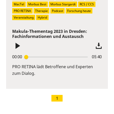
MacTel
Morbus Best
Morbus Stargardt
RCS / CCS
PRO RETINA
Therapie
Podcast
Forschung heute
Veranstaltung
Hybrid
Makula-Thementag 2023 in Dresden:
Fachinformationen und Austausch
00:00
05:40
PRO RETINA lädt Betroffene und Experten
zum Dialog.
1