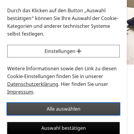
Vorlesen
Durch das Klicken auf den Button „Auswahl
bestätigen“ können Sie Ihre Auswahl der Cookie-
Alle Infomaterialien in verschiedenen
Kategorien und anderer technischer Systeme
Formaten an einem Ort
selbst festlegen.
Sie möchten wissen, wie Sie nach Infonmaterial
suchen und dieses bestellen bzw. herunterladen
Einstellungen
können? Schauen Sie sich die
Erklärvideos zum
Thema Infomaterial auf der PRO RETINA-Website
Weitere Informationen sowie den Link zu diesen
für blinde und sehbehinderte Menschen an.
Cookie-Einstellungen finden Sie in unserer
Datenschutzerklärung
. Hier finden Sie unser
Auf dieser Seite finden Sie sämtliches Infomaterial
Impressum
.
der PRO RETINA in all seinen Formaten an einem
Ort. Nutzen Sie den Formatfilter, um ausschließlich
Alle auswählen
nach Flyern und Broschüren, Audios oder Videos zu
suchen. Die meisten Flyer und Broschüren werden in
Auswahl bestätigen
verschiedenen Formaten angeboten: zur