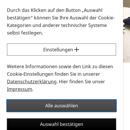
Vorlesen
Durch das Klicken auf den Button „Auswahl
bestätigen“ können Sie Ihre Auswahl der Cookie-
Alle Infomaterialien in verschiedenen
Kategorien und anderer technischer Systeme
Formaten an einem Ort
selbst festlegen.
Sie möchten wissen, wie Sie nach Infonmaterial
suchen und dieses bestellen bzw. herunterladen
Einstellungen
können? Schauen Sie sich die
Erklärvideos zum
Thema Infomaterial auf der PRO RETINA-Website
Weitere Informationen sowie den Link zu diesen
für blinde und sehbehinderte Menschen an.
Cookie-Einstellungen finden Sie in unserer
Datenschutzerklärung
. Hier finden Sie unser
Auf dieser Seite finden Sie sämtliches Infomaterial
Impressum
.
der PRO RETINA in all seinen Formaten an einem
Ort. Nutzen Sie den Formatfilter, um ausschließlich
Alle auswählen
nach Flyern und Broschüren, Audios oder Videos zu
suchen. Die meisten Flyer und Broschüren werden in
Auswahl bestätigen
verschiedenen Formaten angeboten: zur