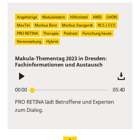
Angehörige
Makulaödem
Hilfsmittel
AMD
LHON
MacTel
Morbus Best
Morbus Stargardt
RCS / CCS
PRO RETINA
Therapie
Podcast
Forschung heute
Veranstaltung
Hybrid
Makula-Thementag 2023 in Dresden:
Fachinformationen und Austausch
00:00
05:40
PRO RETINA lädt Betroffene und Experten
zum Dialog.