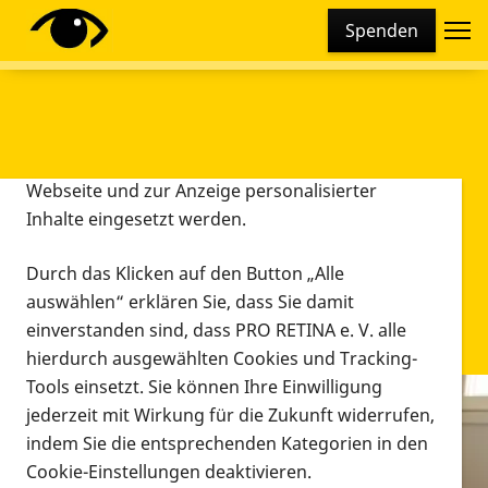
Cookie-Einstellungen
Spenden
Diese Webseite setzt verschiedene Cookies und
Tracking-Tools ein. Dies beinhaltet Cookies und
Tracking-Tools, die für den Betrieb der Webseite
technisch notwendig sind, die zu statistischen
Zwecken sowie zur besseren Bedienbarkeit der
Webseite und zur Anzeige personalisierter
Inhalte eingesetzt werden.
Durch das Klicken auf den Button „Alle
auswählen“ erklären Sie, dass Sie damit
einverstanden sind, dass PRO RETINA e. V. alle
hierdurch ausgewählten Cookies und Tracking-
Tools einsetzt. Sie können Ihre Einwilligung
jederzeit mit Wirkung für die Zukunft widerrufen,
Infomaterial
indem Sie die entsprechenden Kategorien in den
Infomaterial
Cookie-Einstellungen deaktivieren.