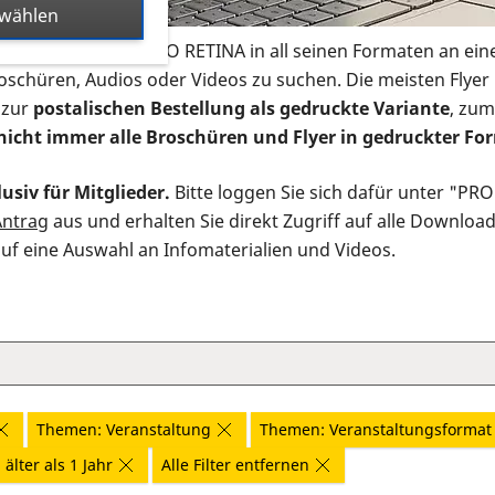
swählen
s Infomaterial der PRO RETINA in all seinen Formaten an ein
roschüren, Audios oder Videos zu suchen. Die meisten Flye
 zur
postalischen Bestellung als gedruckte Variante
, zum
nicht immer alle Broschüren und Flyer in gedruckter For
usiv für Mitglieder.
Bitte loggen Sie sich dafür unter "PR
Antrag
aus und erhalten Sie direkt Zugriff auf alle Downloa
auf eine Auswahl an Infomaterialien und Videos.
Themen: Veranstaltung
Themen: Veranstaltungsformat
älter als 1 Jahr
Alle Filter entfernen