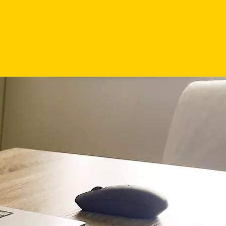
inem Ort
 können? Schauen Sie sich die
nderte Menschen an.