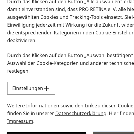
Durch das Klicken auf den Button „Alle auswählen“ erklä
damit einverstanden sind, dass PRO RETINA e. V. alle hi
ausgewählten Cookies und Tracking-Tools einsetzt. Sie
Einwilligung jederzeit mit Wirkung für die Zukunft wide
die entsprechenden Kategorien in den Cookie-Einstellu
deaktivieren.
Durch das Klicken auf den Button „Auswahl bestätigen“
Infomaterial
Auswahl der Cookie-Kategorien und anderer technische
Infomaterial
festlegen.
Einstellungen
Vorlesen
Weitere Informationen sowie den Link zu diesen Cookie
Alle Infomaterialien
finden Sie in unserer
Datenschutzerklärung
. Hier finde
Impressum
.
Sie möchten wissen, wie Sie nach Inf
Erklärvideos zum Thema Infomateri