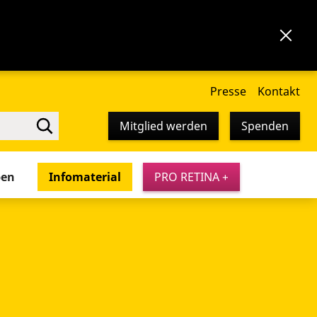
Presse
Kontakt
Mitglied werden
Spenden
pen
Infomaterial
PRO RETINA +