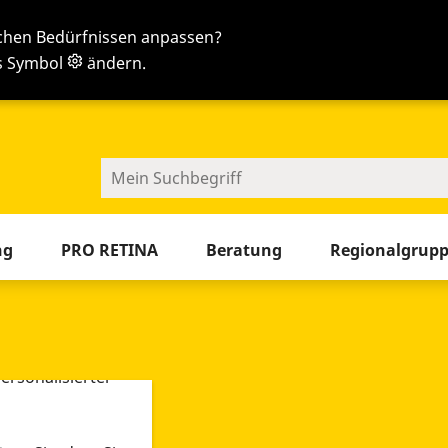
ichen Bedürfnissen anpassen?
as Symbol
ändern.
en
Sie jetzt die Tab-Taste
ng
PRO RETINA
Beratung
Regionalgrup
-Tools ein. Dies
ieb der Webseite
 sowie zur
ersonalisierter