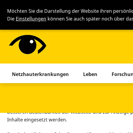
Möchten Sie die Darstellung der Website ihren persönl
Die
Einstellungen
können Sie auch später noch über d
Cookie-Einstellung
Menü mit allen Seiten. Drücken 
Netzhauterkrankungen
Leben
Forschu
Diese Webseite setzt verschiedene Cookies und Tracking
beinhaltet Cookies und Tracking-Tools, die für den Betr
technisch notwendig sind, die zu statistischen Zwecken
besseren Bedienbarkeit der Webseite und zur Anzeige p
Inhalte eingesetzt werden.