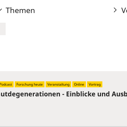
Themen
V
Podcast
Forschung heute
Veranstaltung
Online
Vortrag
tdegenerationen - Einblicke und Ausb