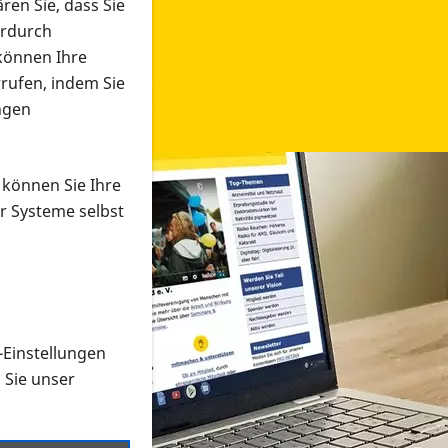
ren Sie, dass Sie
erdurch
 können Ihre
rrufen, indem Sie
ngen
 können Sie Ihre
r Systeme selbst
-Einstellungen
 in verschiedenen Formaten an e
n Sie unser
onmaterial suchen und dieses bestellen bzw. herunterladen
al auf der PRO RETINA-Website für blinde und sehbehi