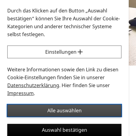
Vorlesen
Durch das Klicken auf den Button „Auswahl
bestätigen“ können Sie Ihre Auswahl der Cookie-
Alle Infomaterialien in verschiedenen
Kategorien und anderer technischer Systeme
Formaten an einem Ort
selbst festlegen.
Sie möchten wissen, wie Sie nach Infonmaterial
suchen und dieses bestellen bzw. herunterladen
Einstellungen
können? Schauen Sie sich die
Erklärvideos zum
Thema Infomaterial auf der PRO RETINA-Website
Weitere Informationen sowie den Link zu diesen
für blinde und sehbehinderte Menschen an.
Cookie-Einstellungen finden Sie in unserer
Datenschutzerklärung
. Hier finden Sie unser
Auf dieser Seite finden Sie sämtliches Infomaterial
Impressum
.
der PRO RETINA in all seinen Formaten an einem
Ort. Nutzen Sie den Formatfilter, um ausschließlich
Alle auswählen
nach Flyern und Broschüren, Audios oder Videos zu
suchen. Die meisten Flyer und Broschüren werden in
Auswahl bestätigen
verschiedenen Formaten angeboten: zur