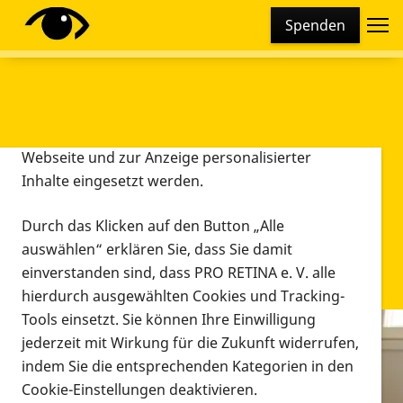
Cookie-Einstellungen
Spenden
Diese Webseite setzt verschiedene Cookies und
Tracking-Tools ein. Dies beinhaltet Cookies und
Tracking-Tools, die für den Betrieb der Webseite
technisch notwendig sind, die zu statistischen
Zwecken sowie zur besseren Bedienbarkeit der
Webseite und zur Anzeige personalisierter
Inhalte eingesetzt werden.
Durch das Klicken auf den Button „Alle
auswählen“ erklären Sie, dass Sie damit
einverstanden sind, dass PRO RETINA e. V. alle
hierdurch ausgewählten Cookies und Tracking-
Tools einsetzt. Sie können Ihre Einwilligung
jederzeit mit Wirkung für die Zukunft widerrufen,
Infomaterial
indem Sie die entsprechenden Kategorien in den
Infomaterial
Cookie-Einstellungen deaktivieren.