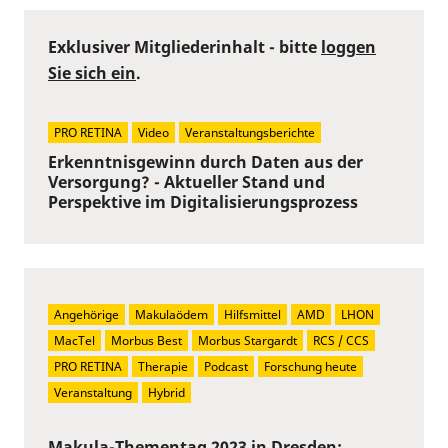
Exklusiver Mitgliederinhalt - bitte
loggen
Sie sich ein
.
PRO RETINA
Video
Veranstaltungsberichte
Erkenntnisgewinn durch Daten aus der
Versorgung? - Aktueller Stand und
Perspektive im Digitalisierungsprozess
Angehörige
Makulaödem
Hilfsmittel
AMD
LHON
MacTel
Morbus Best
Morbus Stargardt
RCS / CCS
PRO RETINA
Therapie
Podcast
Forschung heute
Veranstaltung
Hybrid
Makula-Thementag 2023 in Dresden: