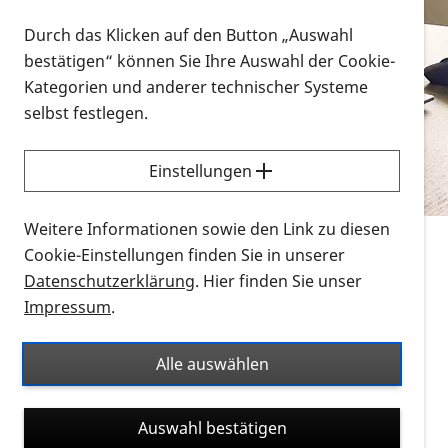
Vorlesen
Durch das Klicken auf den Button „Auswahl
bestätigen“ können Sie Ihre Auswahl der Cookie-
Alle Infomaterialien in verschiedenen
Kategorien und anderer technischer Systeme
Formaten an einem Ort
selbst festlegen.
Sie möchten wissen, wie Sie nach Infonmaterial
suchen und dieses bestellen bzw. herunterladen
Einstellungen
können? Schauen Sie sich die
Erklärvideos zum
Thema Infomaterial auf der PRO RETINA-Website
Weitere Informationen sowie den Link zu diesen
für blinde und sehbehinderte Menschen an.
Cookie-Einstellungen finden Sie in unserer
Datenschutzerklärung
. Hier finden Sie unser
Auf dieser Seite finden Sie sämtliches Infomaterial
Impressum
.
der PRO RETINA in all seinen Formaten an einem
Ort. Nutzen Sie den Formatfilter, um ausschließlich
Alle auswählen
nach Flyern und Broschüren, Audios oder Videos zu
suchen. Die meisten Flyer und Broschüren werden in
Auswahl bestätigen
verschiedenen Formaten angeboten: zur