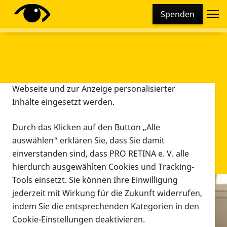
Cookie-Einstellungen
Spenden
Diese Webseite setzt verschiedene Cookies und
Tracking-Tools ein. Dies beinhaltet Cookies und
Tracking-Tools, die für den Betrieb der Webseite
technisch notwendig sind, die zu statistischen
Zwecken sowie zur besseren Bedienbarkeit der
Webseite und zur Anzeige personalisierter
Inhalte eingesetzt werden.
Durch das Klicken auf den Button „Alle
auswählen“ erklären Sie, dass Sie damit
einverstanden sind, dass PRO RETINA e. V. alle
hierdurch ausgewählten Cookies und Tracking-
Tools einsetzt. Sie können Ihre Einwilligung
jederzeit mit Wirkung für die Zukunft widerrufen,
Infomaterial
indem Sie die entsprechenden Kategorien in den
Infomaterial
Cookie-Einstellungen deaktivieren.