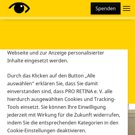
Cookie-Einstellungen
Spenden
Diese Webseite setzt verschiedene Cookies und
Tracking-Tools ein. Dies beinhaltet Cookies und
Tracking-Tools, die für den Betrieb der Webseite
technisch notwendig sind, die zu statistischen
Zwecken sowie zur besseren Bedienbarkeit der
Webseite und zur Anzeige personalisierter
Inhalte eingesetzt werden.
Durch das Klicken auf den Button „Alle
auswählen“ erklären Sie, dass Sie damit
einverstanden sind, dass PRO RETINA e. V. alle
hierdurch ausgewählten Cookies und Tracking-
Tools einsetzt. Sie können Ihre Einwilligung
jederzeit mit Wirkung für die Zukunft widerrufen,
Infomaterial
indem Sie die entsprechenden Kategorien in den
Infomaterial
Cookie-Einstellungen deaktivieren.