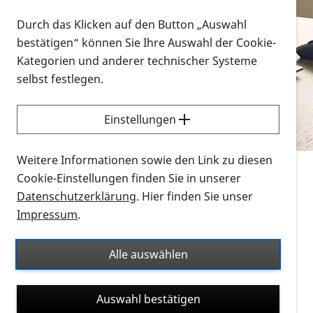
Vorlesen
Durch das Klicken auf den Button „Auswahl
bestätigen“ können Sie Ihre Auswahl der Cookie-
Alle Infomaterialien in verschiedenen
Kategorien und anderer technischer Systeme
Formaten an einem Ort
selbst festlegen.
Sie möchten wissen, wie Sie nach Infonmaterial
suchen und dieses bestellen bzw. herunterladen
Einstellungen
können? Schauen Sie sich die
Erklärvideos zum
Thema Infomaterial auf der PRO RETINA-Website
Weitere Informationen sowie den Link zu diesen
für blinde und sehbehinderte Menschen an.
Cookie-Einstellungen finden Sie in unserer
Datenschutzerklärung
. Hier finden Sie unser
Auf dieser Seite finden Sie sämtliches Infomaterial
Impressum
.
der PRO RETINA in all seinen Formaten an einem
Ort. Nutzen Sie den Formatfilter, um ausschließlich
Alle auswählen
nach Flyern und Broschüren, Audios oder Videos zu
suchen. Die meisten Flyer und Broschüren werden in
Auswahl bestätigen
verschiedenen Formaten angeboten: zur