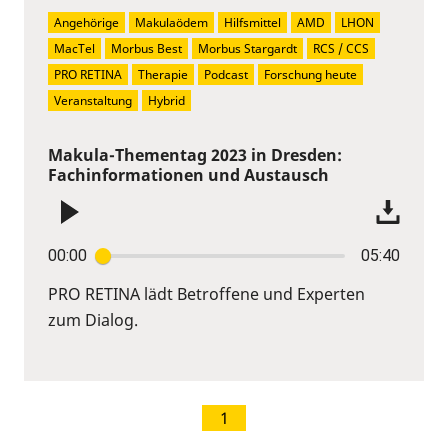
Angehörige
Makulaödem
Hilfsmittel
AMD
LHON
MacTel
Morbus Best
Morbus Stargardt
RCS / CCS
PRO RETINA
Therapie
Podcast
Forschung heute
Veranstaltung
Hybrid
Makula-Thementag 2023 in Dresden:
Fachinformationen und Austausch
00:00
05:40
PRO RETINA lädt Betroffene und Experten
zum Dialog.
1