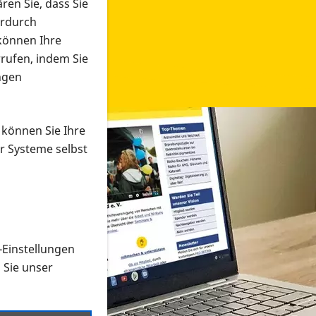
ren Sie, dass Sie
erdurch
 können Ihre
rrufen, indem Sie
ngen
 können Sie Ihre
r Systeme selbst
-Einstellungen
 in verschiedenen Formaten an e
n Sie unser
onmaterial suchen und dieses bestellen bzw. herunterladen
al auf der PRO RETINA-Website für blinde und sehbehi