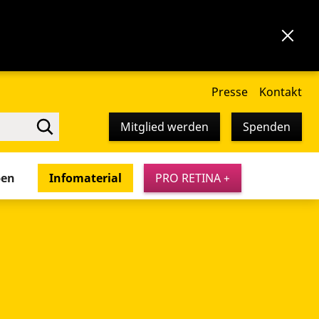
Presse
Kontakt
Mitglied werden
Spenden
pen
Infomaterial
PRO RETINA +