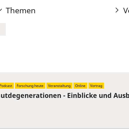
Themen
V
Podcast
Forschung heute
Veranstaltung
Online
Vortrag
tdegenerationen - Einblicke und Ausb