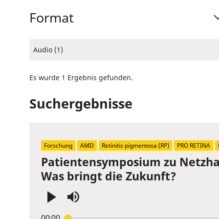
Format
Audio (1)
Es wurde 1 Ergebnis gefunden.
Suchergebnisse
Forschung
AMD
Retinitis pigmentosa (RP)
PRO RETINA
Patientensymposium zu Netzhau
Was bringt die Zukunft?
Press
00:00