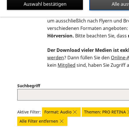
Auswahl bestätigen
Alle au
Auf dieser Seite finden Sie sämtliche
um ausschließlich nach Flyern und B
verschiedenen Formaten angeboten:
Hörversion.
Bitte beachten Sie, dass
Der Download vieler Medien ist exkl
werden
? Dann füllen Sie den
Online-
kein
Mitglied
sind, haben Sie Zugriff 
Suchbegriff
Aktive Filter:
Format: Audio
Themen: PRO RETINA
Alle Filter entfernen