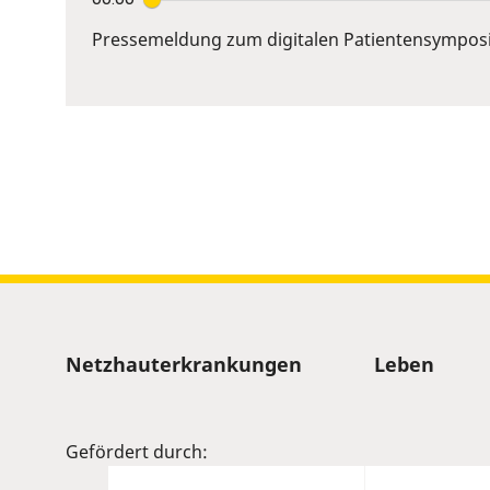
Enter
or
Pressemeldung zum digitalen Patientensympos
Space
to
show
volume
slider.
Sitemap
Netzhauterkrankungen
Leben
Gefördert durch: