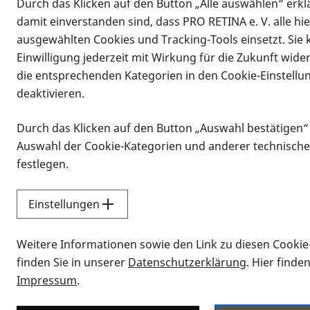
Durch das Klicken auf den Button „Alle auswählen“ erklä
damit einverstanden sind, dass PRO RETINA e. V. alle hi
ausgewählten Cookies und Tracking-Tools einsetzt. Sie
Einwilligung jederzeit mit Wirkung für die Zukunft wide
die entsprechenden Kategorien in den Cookie-Einstellu
deaktivieren.
Durch das Klicken auf den Button „Auswahl bestätigen“
Infomaterial
Auswahl der Cookie-Kategorien und anderer technische
Infomaterial
festlegen.
Einstellungen
Vorlesen
Weitere Informationen sowie den Link zu diesen Cookie
Alle Infomaterialien
finden Sie in unserer
Datenschutzerklärung
. Hier finde
Impressum
.
Sie möchten wissen, wie Sie nach Inf
Erklärvideos zum Thema Infomateri