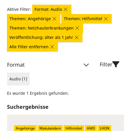
Aktive Filter:
Format: Audio
Themen: Angehörige
Themen: Hilfsmittel
Themen: Netzhauterkrankungen
Veröffentlichung: älter als 1 Jahr
Alle Filter entfernen
Filter
Format
Audio (1)
Es wurde 1 Ergebnis gefunden.
Suchergebnisse
Angehörige
Makulaödem
Hilfsmittel
AMD
LHON