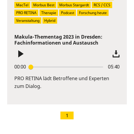
MacTel
Morbus Best
Morbus Stargardt
RCS / CCS
PRO RETINA
Therapie
Podcast
Forschung heute
Veranstaltung
Hybrid
Makula-Thementag 2023 in Dresden:
Fachinformationen und Austausch
00:00
05:40
PRO RETINA lädt Betroffene und Experten
zum Dialog.
1