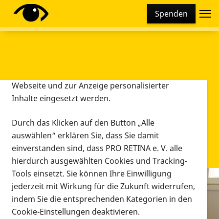
Cookie-Einstellungen
Spenden
Diese Webseite setzt verschiedene Cookies und
Tracking-Tools ein. Dies beinhaltet Cookies und
Tracking-Tools, die für den Betrieb der Webseite
technisch notwendig sind, die zu statistischen
Zwecken sowie zur besseren Bedienbarkeit der
Webseite und zur Anzeige personalisierter
Inhalte eingesetzt werden.
Durch das Klicken auf den Button „Alle
auswählen“ erklären Sie, dass Sie damit
einverstanden sind, dass PRO RETINA e. V. alle
hierdurch ausgewählten Cookies und Tracking-
Tools einsetzt. Sie können Ihre Einwilligung
jederzeit mit Wirkung für die Zukunft widerrufen,
Infomaterial
indem Sie die entsprechenden Kategorien in den
Infomaterial
Cookie-Einstellungen deaktivieren.