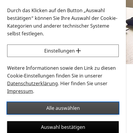
Vorlesen
Durch das Klicken auf den Button „Auswahl
bestätigen“ können Sie Ihre Auswahl der Cookie-
Alle Infomaterialien in verschiedenen
Kategorien und anderer technischer Systeme
Formaten an einem Ort
selbst festlegen.
Sie möchten wissen, wie Sie nach Infonmaterial
suchen und dieses bestellen bzw. herunterladen
Einstellungen
können? Schauen Sie sich die
Erklärvideos zum
Thema Infomaterial auf der PRO RETINA-Website
Weitere Informationen sowie den Link zu diesen
für blinde und sehbehinderte Menschen an.
Cookie-Einstellungen finden Sie in unserer
Datenschutzerklärung
. Hier finden Sie unser
Auf dieser Seite finden Sie sämtliches Infomaterial
Impressum
.
der PRO RETINA in all seinen Formaten an einem
Ort. Nutzen Sie den Formatfilter, um ausschließlich
Alle auswählen
nach Flyern und Broschüren, Audios oder Videos zu
suchen. Die meisten Flyer und Broschüren werden in
Auswahl bestätigen
verschiedenen Formaten angeboten: zur