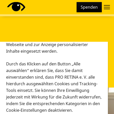
Cookie-Einstellungen
Spenden
Diese Webseite setzt verschiedene Cookies und
Tracking-Tools ein. Dies beinhaltet Cookies und
Tracking-Tools, die für den Betrieb der Webseite
technisch notwendig sind, die zu statistischen
Zwecken sowie zur besseren Bedienbarkeit der
Webseite und zur Anzeige personalisierter
Inhalte eingesetzt werden.
Durch das Klicken auf den Button „Alle
auswählen“ erklären Sie, dass Sie damit
einverstanden sind, dass PRO RETINA e. V. alle
hierdurch ausgewählten Cookies und Tracking-
Tools einsetzt. Sie können Ihre Einwilligung
jederzeit mit Wirkung für die Zukunft widerrufen,
Infomaterial
indem Sie die entsprechenden Kategorien in den
Infomaterial
Cookie-Einstellungen deaktivieren.