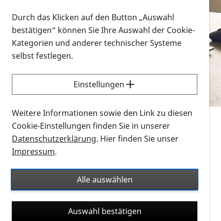
Vorlesen
Durch das Klicken auf den Button „Auswahl
bestätigen“ können Sie Ihre Auswahl der Cookie-
Alle Infomaterialien in verschiedenen
Kategorien und anderer technischer Systeme
Formaten an einem Ort
selbst festlegen.
Sie möchten wissen, wie Sie nach Infonmaterial
suchen und dieses bestellen bzw. herunterladen
Einstellungen
können? Schauen Sie sich die
Erklärvideos zum
Thema Infomaterial auf der PRO RETINA-Website
Weitere Informationen sowie den Link zu diesen
für blinde und sehbehinderte Menschen an.
Cookie-Einstellungen finden Sie in unserer
Datenschutzerklärung
. Hier finden Sie unser
Auf dieser Seite finden Sie sämtliches Infomaterial
Impressum
.
der PRO RETINA in all seinen Formaten an einem
Ort. Nutzen Sie den Formatfilter, um ausschließlich
Alle auswählen
nach Flyern und Broschüren, Audios oder Videos zu
suchen. Die meisten Flyer und Broschüren werden in
Auswahl bestätigen
verschiedenen Formaten angeboten: zur