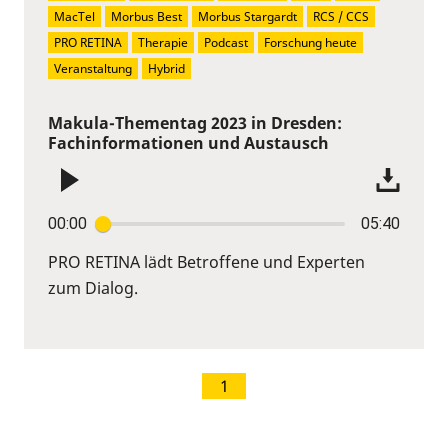
MacTel
Morbus Best
Morbus Stargardt
RCS / CCS
PRO RETINA
Therapie
Podcast
Forschung heute
Veranstaltung
Hybrid
Makula-Thementag 2023 in Dresden:
Fachinformationen und Austausch
00:00
05:40
PRO RETINA lädt Betroffene und Experten
zum Dialog.
1