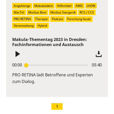
Angehörige
Makulaödem
Hilfsmittel
AMD
LHON
MacTel
Morbus Best
Morbus Stargardt
RCS / CCS
PRO RETINA
Therapie
Podcast
Forschung heute
Veranstaltung
Hybrid
Makula-Thementag 2023 in Dresden:
Fachinformationen und Austausch
00:00
05:40
PRO RETINA lädt Betroffene und Experten
zum Dialog.
1