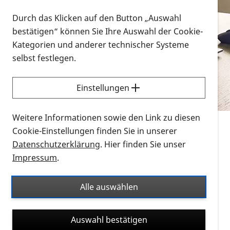
Vorlesen
Durch das Klicken auf den Button „Auswahl
bestätigen“ können Sie Ihre Auswahl der Cookie-
Alle Infomaterialien in verschiedenen
Kategorien und anderer technischer Systeme
Formaten an einem Ort
selbst festlegen.
Sie möchten wissen, wie Sie nach Infonmaterial
suchen und dieses bestellen bzw. herunterladen
Einstellungen
können? Schauen Sie sich die
Erklärvideos zum
Thema Infomaterial auf der PRO RETINA-Website
Weitere Informationen sowie den Link zu diesen
für blinde und sehbehinderte Menschen an.
Cookie-Einstellungen finden Sie in unserer
Datenschutzerklärung
. Hier finden Sie unser
Auf dieser Seite finden Sie sämtliches Infomaterial
Impressum
.
der PRO RETINA in all seinen Formaten an einem
Ort. Nutzen Sie den Formatfilter, um ausschließlich
Alle auswählen
nach Flyern und Broschüren, Audios oder Videos zu
suchen. Die meisten Flyer und Broschüren werden in
Auswahl bestätigen
verschiedenen Formaten angeboten: zur