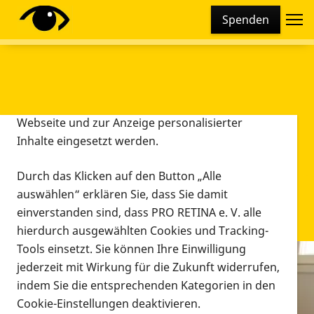
Cookie-Einstellungen
Spenden
Diese Webseite setzt verschiedene Cookies und
Tracking-Tools ein. Dies beinhaltet Cookies und
Tracking-Tools, die für den Betrieb der Webseite
technisch notwendig sind, die zu statistischen
Zwecken sowie zur besseren Bedienbarkeit der
Webseite und zur Anzeige personalisierter
Inhalte eingesetzt werden.
Durch das Klicken auf den Button „Alle
auswählen“ erklären Sie, dass Sie damit
einverstanden sind, dass PRO RETINA e. V. alle
hierdurch ausgewählten Cookies und Tracking-
Tools einsetzt. Sie können Ihre Einwilligung
jederzeit mit Wirkung für die Zukunft widerrufen,
Infomaterial
indem Sie die entsprechenden Kategorien in den
Infomaterial
Cookie-Einstellungen deaktivieren.