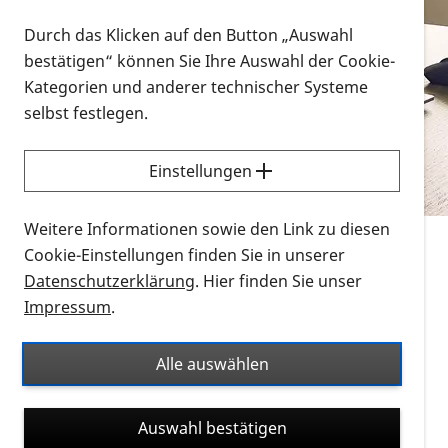
Vorlesen
Durch das Klicken auf den Button „Auswahl
bestätigen“ können Sie Ihre Auswahl der Cookie-
Alle Infomaterialien in verschiedenen
Kategorien und anderer technischer Systeme
Formaten an einem Ort
selbst festlegen.
Sie möchten wissen, wie Sie nach Infonmaterial
suchen und dieses bestellen bzw. herunterladen
Einstellungen
können? Schauen Sie sich die
Erklärvideos zum
Thema Infomaterial auf der PRO RETINA-Website
Weitere Informationen sowie den Link zu diesen
für blinde und sehbehinderte Menschen an.
Cookie-Einstellungen finden Sie in unserer
Datenschutzerklärung
. Hier finden Sie unser
Auf dieser Seite finden Sie sämtliches Infomaterial
Impressum
.
der PRO RETINA in all seinen Formaten an einem
Ort. Nutzen Sie den Formatfilter, um ausschließlich
Alle auswählen
nach Flyern und Broschüren, Audios oder Videos zu
suchen. Die meisten Flyer und Broschüren werden in
Auswahl bestätigen
verschiedenen Formaten angeboten: zur