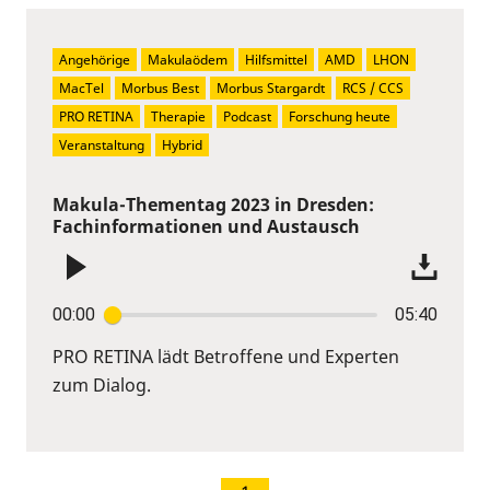
Angehörige
Makulaödem
Hilfsmittel
AMD
LHON
MacTel
Morbus Best
Morbus Stargardt
RCS / CCS
PRO RETINA
Therapie
Podcast
Forschung heute
Veranstaltung
Hybrid
Makula-Thementag 2023 in Dresden:
Fachinformationen und Austausch
00:00
05:40
PRO RETINA lädt Betroffene und Experten
zum Dialog.