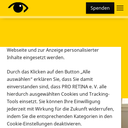
Cookie-Einstellungen
Spenden
Diese Webseite setzt verschiedene Cookies und
Tracking-Tools ein. Dies beinhaltet Cookies und
Tracking-Tools, die für den Betrieb der Webseite
technisch notwendig sind, die zu statistischen
Zwecken sowie zur besseren Bedienbarkeit der
Webseite und zur Anzeige personalisierter
Inhalte eingesetzt werden.
Durch das Klicken auf den Button „Alle
auswählen“ erklären Sie, dass Sie damit
einverstanden sind, dass PRO RETINA e. V. alle
hierdurch ausgewählten Cookies und Tracking-
Tools einsetzt. Sie können Ihre Einwilligung
jederzeit mit Wirkung für die Zukunft widerrufen,
Infomaterial
indem Sie die entsprechenden Kategorien in den
Infomaterial
Cookie-Einstellungen deaktivieren.