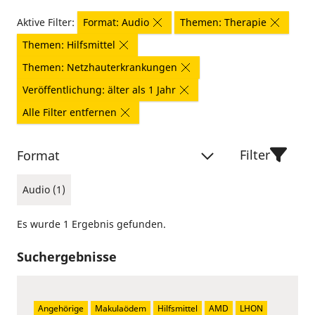
Aktive Filter:
Format: Audio
Themen: Therapie
Themen: Hilfsmittel
Themen: Netzhauterkrankungen
Veröffentlichung: älter als 1 Jahr
Alle Filter entfernen
Filter
Format
Audio (1)
Es wurde 1 Ergebnis gefunden.
Suchergebnisse
Angehörige
Makulaödem
Hilfsmittel
AMD
LHON