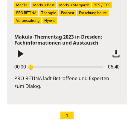
MacTel
Morbus Best
Morbus Stargardt
RCS / CCS
PRO RETINA
Therapie
Podcast
Forschung heute
Veranstaltung
Hybrid
Makula-Thementag 2023 in Dresden:
Fachinformationen und Austausch
00:00
05:40
PRO RETINA lädt Betroffene und Experten
zum Dialog.
1