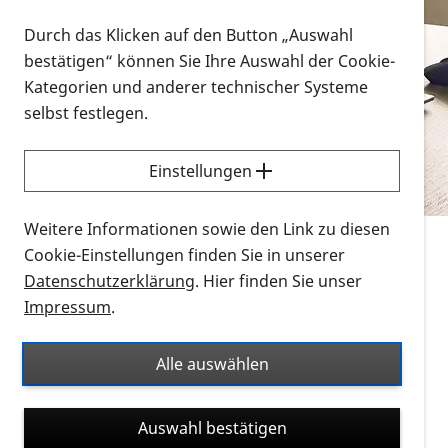
Vorlesen
Durch das Klicken auf den Button „Auswahl
bestätigen“ können Sie Ihre Auswahl der Cookie-
Alle Infomaterialien in verschiedenen
Kategorien und anderer technischer Systeme
Formaten an einem Ort
selbst festlegen.
Sie möchten wissen, wie Sie nach Infonmaterial
suchen und dieses bestellen bzw. herunterladen
Einstellungen
können? Schauen Sie sich die
Erklärvideos zum
Thema Infomaterial auf der PRO RETINA-Website
Weitere Informationen sowie den Link zu diesen
für blinde und sehbehinderte Menschen an.
Cookie-Einstellungen finden Sie in unserer
Datenschutzerklärung
. Hier finden Sie unser
Auf dieser Seite finden Sie sämtliches Infomaterial
Impressum
.
der PRO RETINA in all seinen Formaten an einem
Ort. Nutzen Sie den Formatfilter, um ausschließlich
Alle auswählen
nach Flyern und Broschüren, Audios oder Videos zu
suchen. Die meisten Flyer und Broschüren werden in
Auswahl bestätigen
verschiedenen Formaten angeboten: zur