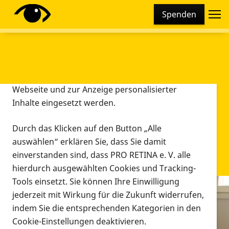
Cookie-Einstellungen
Spenden
Diese Webseite setzt verschiedene Cookies und
Tracking-Tools ein. Dies beinhaltet Cookies und
Tracking-Tools, die für den Betrieb der Webseite
technisch notwendig sind, die zu statistischen
Zwecken sowie zur besseren Bedienbarkeit der
Webseite und zur Anzeige personalisierter
Inhalte eingesetzt werden.
Durch das Klicken auf den Button „Alle
auswählen“ erklären Sie, dass Sie damit
einverstanden sind, dass PRO RETINA e. V. alle
hierdurch ausgewählten Cookies und Tracking-
Tools einsetzt. Sie können Ihre Einwilligung
jederzeit mit Wirkung für die Zukunft widerrufen,
Infomaterial
indem Sie die entsprechenden Kategorien in den
Infomaterial
Cookie-Einstellungen deaktivieren.