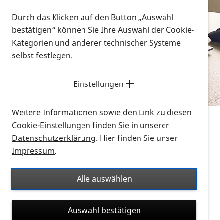
Vorlesen
Durch das Klicken auf den Button „Auswahl
bestätigen“ können Sie Ihre Auswahl der Cookie-
Alle Infomaterialien in verschiedenen
Kategorien und anderer technischer Systeme
Formaten an einem Ort
selbst festlegen.
Sie möchten wissen, wie Sie nach Infonmaterial
suchen und dieses bestellen bzw. herunterladen
Einstellungen
können? Schauen Sie sich die
Erklärvideos zum
Thema Infomaterial auf der PRO RETINA-Website
Weitere Informationen sowie den Link zu diesen
für blinde und sehbehinderte Menschen an.
Cookie-Einstellungen finden Sie in unserer
Datenschutzerklärung
. Hier finden Sie unser
Auf dieser Seite finden Sie sämtliches Infomaterial
Impressum
.
der PRO RETINA in all seinen Formaten an einem
Ort. Nutzen Sie den Formatfilter, um ausschließlich
Alle auswählen
nach Flyern und Broschüren, Audios oder Videos zu
suchen. Die meisten Flyer und Broschüren werden in
Auswahl bestätigen
verschiedenen Formaten angeboten: zur