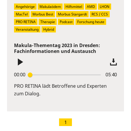
Angehörige
Makulaödem
Hilfsmittel
AMD
LHON
MacTel
Morbus Best
Morbus Stargardt
RCS / CCS
PRO RETINA
Therapie
Podcast
Forschung heute
Veranstaltung
Hybrid
Makula-Thementag 2023 in Dresden:
Fachinformationen und Austausch
00:00
05:40
PRO RETINA lädt Betroffene und Experten
zum Dialog.
1