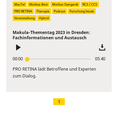
MacTel
Morbus Best
Morbus Stargardt
RCS / CCS
PRO RETINA
Therapie
Podcast
Forschung heute
Veranstaltung
Hybrid
Makula-Thementag 2023 in Dresden:
Fachinformationen und Austausch
00:00
05:40
PRO RETINA lädt Betroffene und Experten
zum Dialog.
1