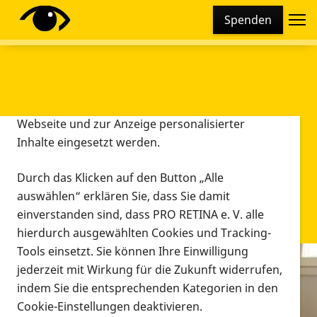
Cookie-Einstellungen
Spenden
Diese Webseite setzt verschiedene Cookies und
Tracking-Tools ein. Dies beinhaltet Cookies und
Tracking-Tools, die für den Betrieb der Webseite
technisch notwendig sind, die zu statistischen
Zwecken sowie zur besseren Bedienbarkeit der
Webseite und zur Anzeige personalisierter
Inhalte eingesetzt werden.
Durch das Klicken auf den Button „Alle
auswählen“ erklären Sie, dass Sie damit
einverstanden sind, dass PRO RETINA e. V. alle
hierdurch ausgewählten Cookies und Tracking-
Tools einsetzt. Sie können Ihre Einwilligung
jederzeit mit Wirkung für die Zukunft widerrufen,
Infomaterial
indem Sie die entsprechenden Kategorien in den
Infomaterial
Cookie-Einstellungen deaktivieren.