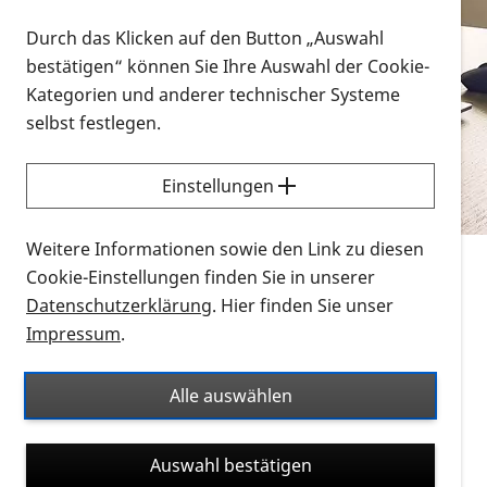
Vorlesen
Durch das Klicken auf den Button „Auswahl
bestätigen“ können Sie Ihre Auswahl der Cookie-
Alle Infomaterialien in verschiedenen
Kategorien und anderer technischer Systeme
Formaten an einem Ort
selbst festlegen.
Sie möchten wissen, wie Sie nach Infonmaterial
suchen und dieses bestellen bzw. herunterladen
Einstellungen
können? Schauen Sie sich die
Erklärvideos zum
Thema Infomaterial auf der PRO RETINA-Website
Weitere Informationen sowie den Link zu diesen
für blinde und sehbehinderte Menschen an.
Cookie-Einstellungen finden Sie in unserer
Datenschutzerklärung
. Hier finden Sie unser
Auf dieser Seite finden Sie sämtliches Infomaterial
Impressum
.
der PRO RETINA in all seinen Formaten an einem
Ort. Nutzen Sie den Formatfilter, um ausschließlich
Alle auswählen
nach Flyern und Broschüren, Audios oder Videos zu
suchen. Die meisten Flyer und Broschüren werden in
Auswahl bestätigen
verschiedenen Formaten angeboten: zur