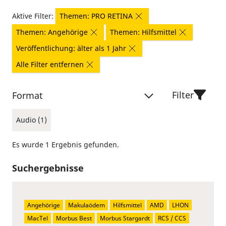
Aktive Filter:
Themen: PRO RETINA
Themen: Angehörige
Themen: Hilfsmittel
Veröffentlichung: älter als 1 Jahr
Alle Filter entfernen
Filter
Format
Audio (1)
Es wurde 1 Ergebnis gefunden.
Suchergebnisse
Angehörige
Makulaödem
Hilfsmittel
AMD
LHON
MacTel
Morbus Best
Morbus Stargardt
RCS / CCS