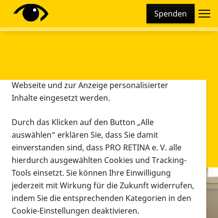
Cookie-Einstellungen
Spenden
Diese Webseite setzt verschiedene Cookies und
Tracking-Tools ein. Dies beinhaltet Cookies und
Tracking-Tools, die für den Betrieb der Webseite
technisch notwendig sind, die zu statistischen
Zwecken sowie zur besseren Bedienbarkeit der
Webseite und zur Anzeige personalisierter
Inhalte eingesetzt werden.
Durch das Klicken auf den Button „Alle
auswählen“ erklären Sie, dass Sie damit
einverstanden sind, dass PRO RETINA e. V. alle
hierdurch ausgewählten Cookies und Tracking-
Tools einsetzt. Sie können Ihre Einwilligung
jederzeit mit Wirkung für die Zukunft widerrufen,
Infomaterial
indem Sie die entsprechenden Kategorien in den
Infomaterial
Cookie-Einstellungen deaktivieren.