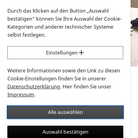
Vorlesen
Durch das Klicken auf den Button „Auswahl
bestätigen“ können Sie Ihre Auswahl der Cookie-
Alle Infomaterialien in verschiedenen
Kategorien und anderer technischer Systeme
Formaten an einem Ort
selbst festlegen.
Sie möchten wissen, wie Sie nach Infonmaterial
suchen und dieses bestellen bzw. herunterladen
Einstellungen
können? Schauen Sie sich die
Erklärvideos zum
Thema Infomaterial auf der PRO RETINA-Website
Weitere Informationen sowie den Link zu diesen
für blinde und sehbehinderte Menschen an.
Cookie-Einstellungen finden Sie in unserer
Datenschutzerklärung
. Hier finden Sie unser
Auf dieser Seite finden Sie sämtliches Infomaterial
Impressum
.
der PRO RETINA in all seinen Formaten an einem
Ort. Nutzen Sie den Formatfilter, um ausschließlich
Alle auswählen
nach Flyern und Broschüren, Audios oder Videos zu
suchen. Die meisten Flyer und Broschüren werden in
Auswahl bestätigen
verschiedenen Formaten angeboten: zur