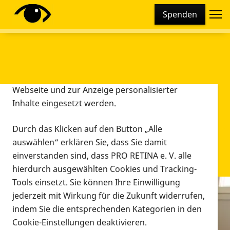
Cookie-Einstellungen
Spenden
Diese Webseite setzt verschiedene Cookies und
Tracking-Tools ein. Dies beinhaltet Cookies und
Tracking-Tools, die für den Betrieb der Webseite
technisch notwendig sind, die zu statistischen
Zwecken sowie zur besseren Bedienbarkeit der
Webseite und zur Anzeige personalisierter
Inhalte eingesetzt werden.
Durch das Klicken auf den Button „Alle
auswählen“ erklären Sie, dass Sie damit
einverstanden sind, dass PRO RETINA e. V. alle
hierdurch ausgewählten Cookies und Tracking-
Tools einsetzt. Sie können Ihre Einwilligung
jederzeit mit Wirkung für die Zukunft widerrufen,
Infomaterial
indem Sie die entsprechenden Kategorien in den
Infomaterial
Cookie-Einstellungen deaktivieren.