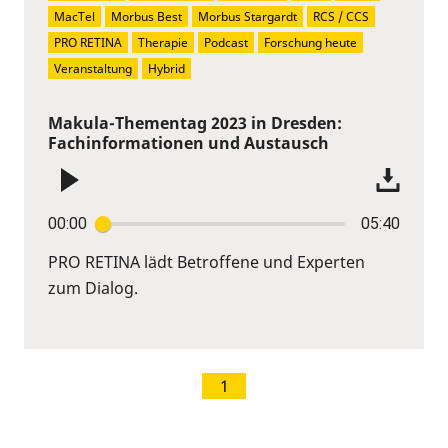
MacTel
Morbus Best
Morbus Stargardt
RCS / CCS
PRO RETINA
Therapie
Podcast
Forschung heute
Veranstaltung
Hybrid
Makula-Thementag 2023 in Dresden:
Fachinformationen und Austausch
00:00
05:40
PRO RETINA lädt Betroffene und Experten
zum Dialog.
1