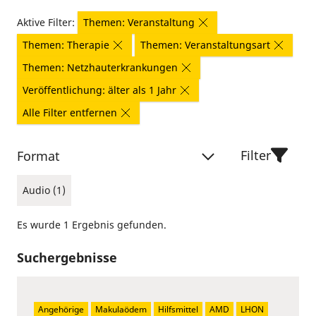
Aktive Filter:
Themen: Veranstaltung
Themen: Therapie
Themen: Veranstaltungsart
Themen: Netzhauterkrankungen
Veröffentlichung: älter als 1 Jahr
Alle Filter entfernen
Filter
Format
Audio (1)
Es wurde 1 Ergebnis gefunden.
Suchergebnisse
Angehörige
Makulaödem
Hilfsmittel
AMD
LHON