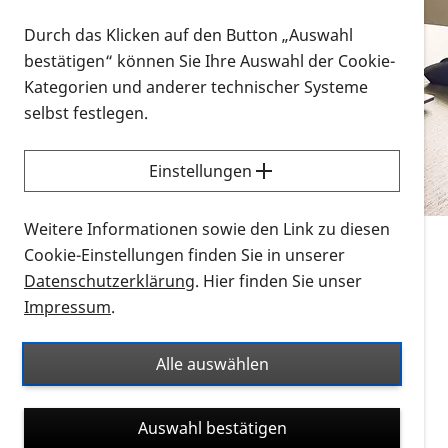
Vorlesen
Durch das Klicken auf den Button „Auswahl
bestätigen“ können Sie Ihre Auswahl der Cookie-
Alle Infomaterialien in verschiedenen
Kategorien und anderer technischer Systeme
Formaten an einem Ort
selbst festlegen.
Sie möchten wissen, wie Sie nach Infonmaterial
suchen und dieses bestellen bzw. herunterladen
Einstellungen
können? Schauen Sie sich die
Erklärvideos zum
Thema Infomaterial auf der PRO RETINA-Website
Weitere Informationen sowie den Link zu diesen
für blinde und sehbehinderte Menschen an.
Cookie-Einstellungen finden Sie in unserer
Datenschutzerklärung
. Hier finden Sie unser
Auf dieser Seite finden Sie sämtliches Infomaterial
Impressum
.
der PRO RETINA in all seinen Formaten an einem
Ort. Nutzen Sie den Formatfilter, um ausschließlich
Alle auswählen
nach Flyern und Broschüren, Audios oder Videos zu
suchen. Die meisten Flyer und Broschüren werden in
Auswahl bestätigen
verschiedenen Formaten angeboten: zur