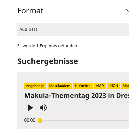
Format
Audio (1)
Es wurde 1 Ergebnis gefunden.
Suchergebnisse
Angehörige
Makulaödem
Hilfsmittel
AMD
LHON
Mac
Makula-Thementag 2023 in Dre
Press
00:00
Enter