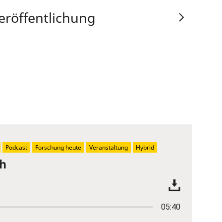
eröffentlichung
Podcast
Forschung heute
Veranstaltung
Hybrid
ch
05:40