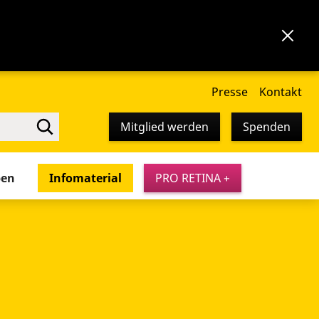
Presse
Kontakt
Mitglied werden
Spenden
pen
Infomaterial
PRO RETINA +