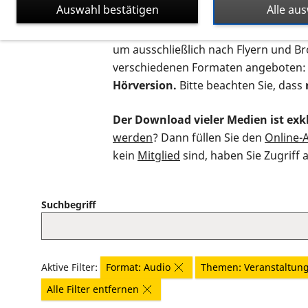
Auswahl bestätigen
Alle au
Auf dieser Seite finden Sie sämtliche
um ausschließlich nach Flyern und B
verschiedenen Formaten angeboten:
Hörversion.
Bitte beachten Sie, dass
Der Download vieler Medien ist exkl
werden
? Dann füllen Sie den
Online-
kein
Mitglied
sind, haben Sie Zugriff 
Suchbegriff
Aktive Filter:
Format: Audio
Themen: Veranstaltun
Alle Filter entfernen