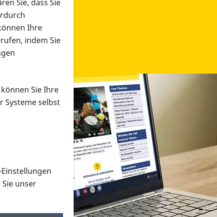
ren Sie, dass Sie
erdurch
 können Ihre
rrufen, indem Sie
ngen
 können Sie Ihre
r Systeme selbst
-Einstellungen
 in verschiedenen Formaten an e
n Sie unser
onmaterial suchen und dieses bestellen bzw. herunterladen
al auf der PRO RETINA-Website für blinde und sehbehi