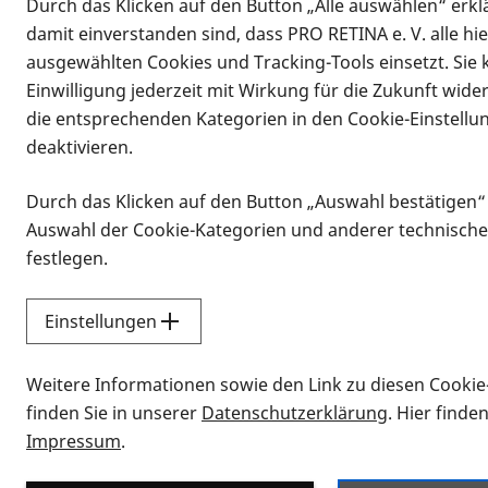
Durch das Klicken auf den Button „Alle auswählen“ erklä
damit einverstanden sind, dass PRO RETINA e. V. alle hi
ausgewählten Cookies und Tracking-Tools einsetzt. Sie
Einwilligung jederzeit mit Wirkung für die Zukunft wide
die entsprechenden Kategorien in den Cookie-Einstellu
deaktivieren.
Durch das Klicken auf den Button „Auswahl bestätigen“
Infomaterial
Auswahl der Cookie-Kategorien und anderer technische
Infomaterial
festlegen.
Einstellungen
Vorlesen
Weitere Informationen sowie den Link zu diesen Cookie
Alle Infomaterialien
finden Sie in unserer
Datenschutzerklärung
. Hier finde
Impressum
.
Sie möchten wissen, wie Sie nach Inf
Erklärvideos zum Thema Infomateri