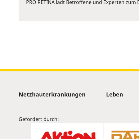
or
PRO RETINA lädt Betroffene und Experten zum D
Space
to
show
volume
slider.
Sitemap
Netzhauterkrankungen
Leben
Gefördert durch: