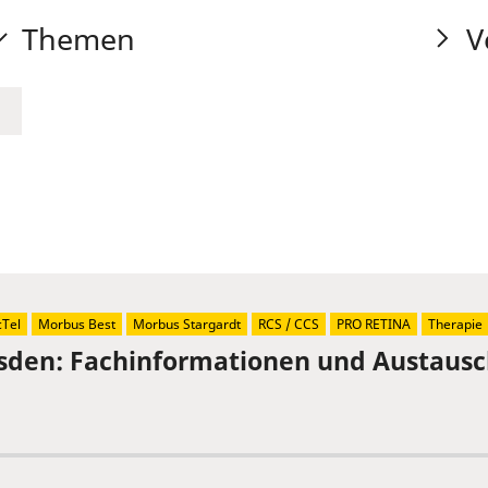
Themen
V
Tel
Morbus Best
Morbus Stargardt
RCS / CCS
PRO RETINA
Therapie
sden: Fachinformationen und Austaus