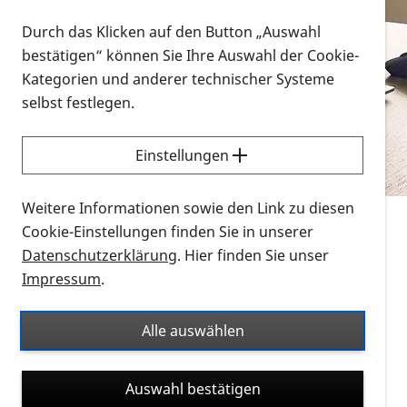
Vorlesen
Durch das Klicken auf den Button „Auswahl
bestätigen“ können Sie Ihre Auswahl der Cookie-
Alle Infomaterialien in verschiedenen
Kategorien und anderer technischer Systeme
Formaten an einem Ort
selbst festlegen.
Sie möchten wissen, wie Sie nach Infonmaterial
suchen und dieses bestellen bzw. herunterladen
Einstellungen
können? Schauen Sie sich die
Erklärvideos zum
Thema Infomaterial auf der PRO RETINA-Website
Weitere Informationen sowie den Link zu diesen
für blinde und sehbehinderte Menschen an.
Cookie-Einstellungen finden Sie in unserer
Datenschutzerklärung
. Hier finden Sie unser
Auf dieser Seite finden Sie sämtliches Infomaterial
Impressum
.
der PRO RETINA in all seinen Formaten an einem
Ort. Nutzen Sie den Formatfilter, um ausschließlich
Alle auswählen
nach Flyern und Broschüren, Audios oder Videos zu
suchen. Die meisten Flyer und Broschüren werden in
Auswahl bestätigen
verschiedenen Formaten angeboten: zur