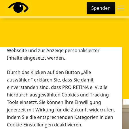
Cookie-Einstellungen
Spenden
Diese Webseite setzt verschiedene Cookies und
Tracking-Tools ein. Dies beinhaltet Cookies und
Tracking-Tools, die für den Betrieb der Webseite
technisch notwendig sind, die zu statistischen
Zwecken sowie zur besseren Bedienbarkeit der
Webseite und zur Anzeige personalisierter
Inhalte eingesetzt werden.
Durch das Klicken auf den Button „Alle
auswählen“ erklären Sie, dass Sie damit
einverstanden sind, dass PRO RETINA e. V. alle
hierdurch ausgewählten Cookies und Tracking-
Tools einsetzt. Sie können Ihre Einwilligung
jederzeit mit Wirkung für die Zukunft widerrufen,
Infomaterial
indem Sie die entsprechenden Kategorien in den
Infomaterial
Cookie-Einstellungen deaktivieren.