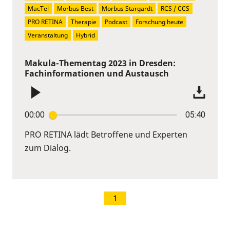
MacTel
Morbus Best
Morbus Stargardt
RCS / CCS
PRO RETINA
Therapie
Podcast
Forschung heute
Veranstaltung
Hybrid
Makula-Thementag 2023 in Dresden:
Fachinformationen und Austausch
00:00
05:40
PRO RETINA lädt Betroffene und Experten
zum Dialog.
1