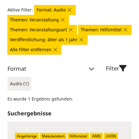
Aktive Filter:
Format: Audio
Themen: Veranstaltung
Themen: Veranstaltungsart
Themen: Hilfsmittel
Veröffentlichung: älter als 1 Jahr
Alle Filter entfernen
Filter
Format
Audio (1)
Es wurde 1 Ergebnis gefunden.
Suchergebnisse
Angehörige
Makulaödem
Hilfsmittel
AMD
LHON