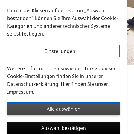
Vorlesen
Durch das Klicken auf den Button „Auswahl
bestätigen“ können Sie Ihre Auswahl der Cookie-
Alle Infomaterialien in verschiedenen
Kategorien und anderer technischer Systeme
Formaten an einem Ort
selbst festlegen.
Sie möchten wissen, wie Sie nach Infonmaterial
suchen und dieses bestellen bzw. herunterladen
Einstellungen
können? Schauen Sie sich die
Erklärvideos zum
Thema Infomaterial auf der PRO RETINA-Website
Weitere Informationen sowie den Link zu diesen
für blinde und sehbehinderte Menschen an.
Cookie-Einstellungen finden Sie in unserer
Datenschutzerklärung
. Hier finden Sie unser
Auf dieser Seite finden Sie sämtliches Infomaterial
Impressum
.
der PRO RETINA in all seinen Formaten an einem
Ort. Nutzen Sie den Formatfilter, um ausschließlich
Alle auswählen
nach Flyern und Broschüren, Audios oder Videos zu
suchen. Die meisten Flyer und Broschüren werden in
Auswahl bestätigen
verschiedenen Formaten angeboten: zur