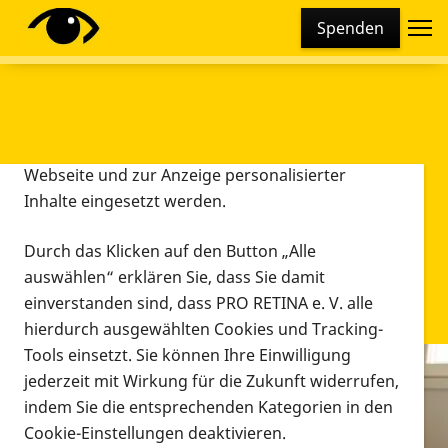
Cookie-Einstellungen
Spenden
Diese Webseite setzt verschiedene Cookies und
Tracking-Tools ein. Dies beinhaltet Cookies und
Tracking-Tools, die für den Betrieb der Webseite
technisch notwendig sind, die zu statistischen
Zwecken sowie zur besseren Bedienbarkeit der
Webseite und zur Anzeige personalisierter
Inhalte eingesetzt werden.
Durch das Klicken auf den Button „Alle
auswählen“ erklären Sie, dass Sie damit
einverstanden sind, dass PRO RETINA e. V. alle
hierdurch ausgewählten Cookies und Tracking-
Tools einsetzt. Sie können Ihre Einwilligung
jederzeit mit Wirkung für die Zukunft widerrufen,
Infomaterial
indem Sie die entsprechenden Kategorien in den
Infomaterial
Cookie-Einstellungen deaktivieren.