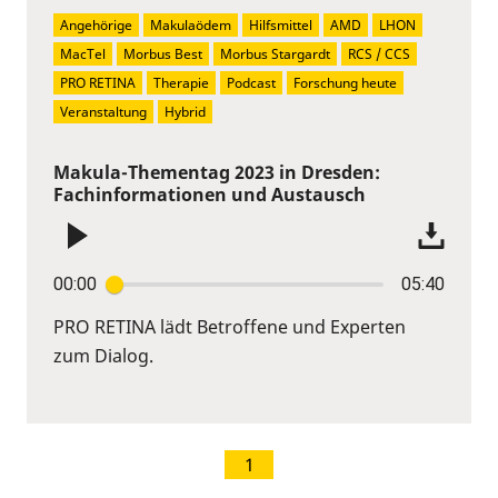
Angehörige
Makulaödem
Hilfsmittel
AMD
LHON
MacTel
Morbus Best
Morbus Stargardt
RCS / CCS
PRO RETINA
Therapie
Podcast
Forschung heute
Veranstaltung
Hybrid
Makula-Thementag 2023 in Dresden:
Fachinformationen und Austausch
00:00
05:40
PRO RETINA lädt Betroffene und Experten
zum Dialog.
1