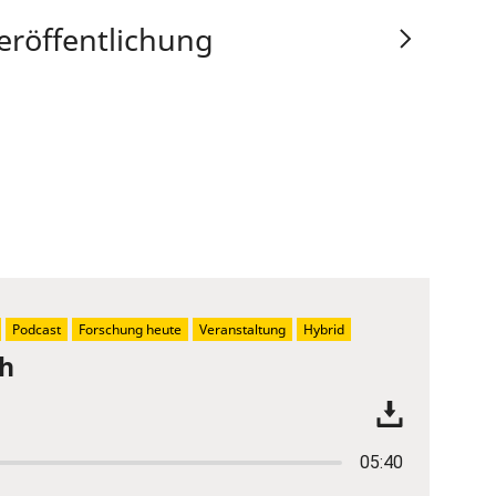
eröffentlichung
Podcast
Forschung heute
Veranstaltung
Hybrid
ch
05:40