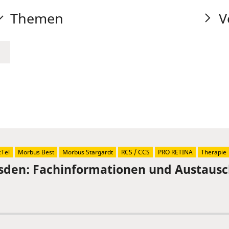
Themen
V
Tel
Morbus Best
Morbus Stargardt
RCS / CCS
PRO RETINA
Therapie
sden: Fachinformationen und Austaus