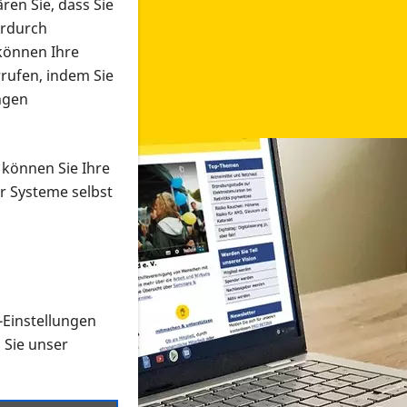
ren Sie, dass Sie
erdurch
 können Ihre
rrufen, indem Sie
ngen
 können Sie Ihre
r Systeme selbst
-Einstellungen
 in verschiedenen Formaten an e
n Sie unser
onmaterial suchen und dieses bestellen bzw. herunterladen
al auf der PRO RETINA-Website für blinde und sehbehi