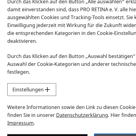
Durch das Klicken auf den Button „Alle auswählen“ erklä
damit einverstanden sind, dass PRO RETINA e. V. alle hi
ausgewählten Cookies und Tracking-Tools einsetzt. Sie
Einwilligung jederzeit mit Wirkung für die Zukunft wide
die entsprechenden Kategorien in den Cookie-Einstellu
deaktivieren.
Durch das Klicken auf den Button „Auswahl bestätigen“
Infomaterial
Auswahl der Cookie-Kategorien und anderer technische
Infomaterial
festlegen.
Einstellungen
Vorlesen
Weitere Informationen sowie den Link zu diesen Cookie
Alle Infomaterialien
finden Sie in unserer
Datenschutzerklärung
. Hier finde
Impressum
.
Sie möchten wissen, wie Sie nach Inf
Erklärvideos zum Thema Infomateri