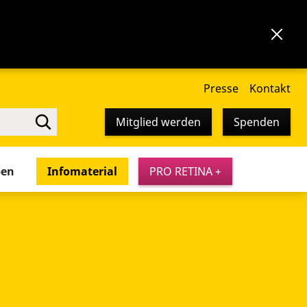
Presse
Kontakt
Mitglied werden
Spenden
pen
Infomaterial
PRO RETINA +