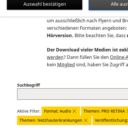
Auswahl bestätigen
Alle au
Auf dieser Seite finden Sie sämtliche
um ausschließlich nach Flyern und B
verschiedenen Formaten angeboten:
Hörversion.
Bitte beachten Sie, dass
Der Download vieler Medien ist exkl
werden
? Dann füllen Sie den
Online-
kein
Mitglied
sind, haben Sie Zugriff 
Suchbegriff
Aktive Filter:
Format: Audio
Themen: PRO RETINA
Themen: Netzhauterkrankungen
Veröffentlichung: 