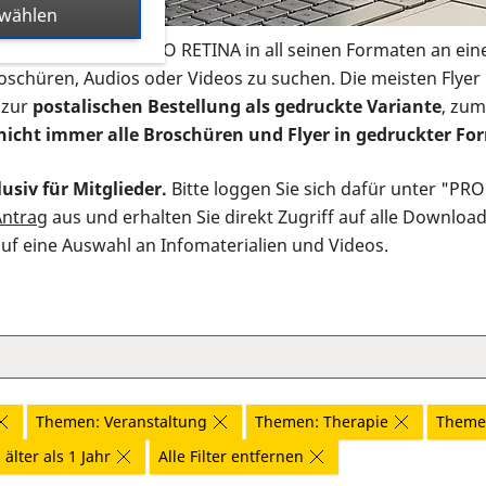
swählen
s Infomaterial der PRO RETINA in all seinen Formaten an ein
roschüren, Audios oder Videos zu suchen. Die meisten Flye
 zur
postalischen Bestellung als gedruckte Variante
, zum
nicht immer alle Broschüren und Flyer in gedruckter For
usiv für Mitglieder.
Bitte loggen Sie sich dafür unter "PR
Antrag
aus und erhalten Sie direkt Zugriff auf alle Downloa
auf eine Auswahl an Infomaterialien und Videos.
Themen: Veranstaltung
Themen: Therapie
Themen
älter als 1 Jahr
Alle Filter entfernen