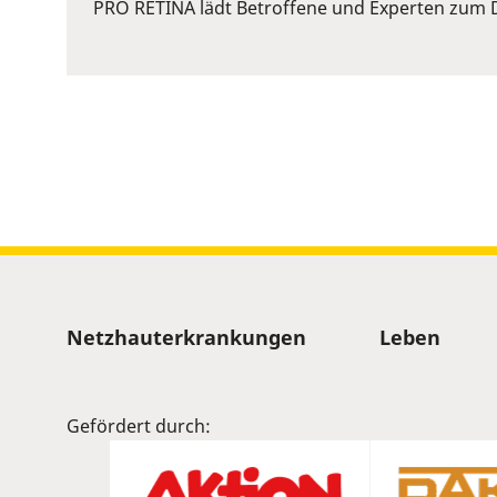
or
PRO RETINA lädt Betroffene und Experten zum D
Space
to
show
volume
slider.
Sitemap
Netzhauterkrankungen
Leben
Gefördert durch: