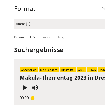
Format
Audio (1)
Es wurde 1 Ergebnis gefunden.
Suchergebnisse
Angehörige
Makulaödem
Hilfsmittel
AMD
LHON
Mac
Makula-Thementag 2023 in Dre
Press
00:00
Enter