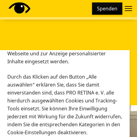
Cookie-Einstellungen
Spenden
Diese Webseite setzt verschiedene Cookies und
Tracking-Tools ein. Dies beinhaltet Cookies und
Tracking-Tools, die für den Betrieb der Webseite
technisch notwendig sind, die zu statistischen
Zwecken sowie zur besseren Bedienbarkeit der
Webseite und zur Anzeige personalisierter
Inhalte eingesetzt werden.
Durch das Klicken auf den Button „Alle
auswählen“ erklären Sie, dass Sie damit
einverstanden sind, dass PRO RETINA e. V. alle
hierdurch ausgewählten Cookies und Tracking-
Tools einsetzt. Sie können Ihre Einwilligung
jederzeit mit Wirkung für die Zukunft widerrufen,
Infomaterial
indem Sie die entsprechenden Kategorien in den
Infomaterial
Cookie-Einstellungen deaktivieren.