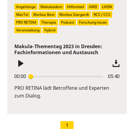
Angehörige
Makulaödem
Hilfsmittel
AMD
LHON
MacTel
Morbus Best
Morbus Stargardt
RCS / CCS
PRO RETINA
Therapie
Podcast
Forschung heute
Veranstaltung
Hybrid
Makula-Thementag 2023 in Dresden:
Fachinformationen und Austausch
00:00
05:40
PRO RETINA lädt Betroffene und Experten
zum Dialog.
1