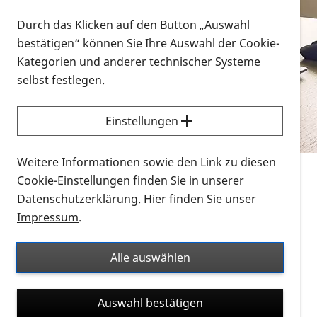
Vorlesen
Durch das Klicken auf den Button „Auswahl
bestätigen“ können Sie Ihre Auswahl der Cookie-
Alle Infomaterialien in verschiedenen
Kategorien und anderer technischer Systeme
Formaten an einem Ort
selbst festlegen.
Sie möchten wissen, wie Sie nach Infonmaterial
suchen und dieses bestellen bzw. herunterladen
Einstellungen
können? Schauen Sie sich die
Erklärvideos zum
Thema Infomaterial auf der PRO RETINA-Website
Weitere Informationen sowie den Link zu diesen
für blinde und sehbehinderte Menschen an.
Cookie-Einstellungen finden Sie in unserer
Datenschutzerklärung
. Hier finden Sie unser
Auf dieser Seite finden Sie sämtliches Infomaterial
Impressum
.
der PRO RETINA in all seinen Formaten an einem
Ort. Nutzen Sie den Formatfilter, um ausschließlich
Alle auswählen
nach Flyern und Broschüren, Audios oder Videos zu
suchen. Die meisten Flyer und Broschüren werden in
Auswahl bestätigen
verschiedenen Formaten angeboten: zur