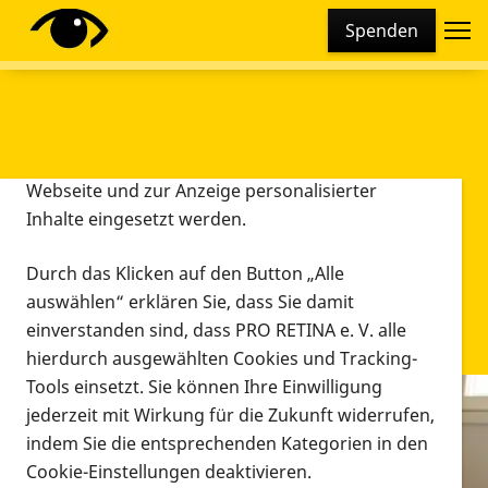
Cookie-Einstellungen
Spenden
Diese Webseite setzt verschiedene Cookies und
Tracking-Tools ein. Dies beinhaltet Cookies und
Tracking-Tools, die für den Betrieb der Webseite
technisch notwendig sind, die zu statistischen
Zwecken sowie zur besseren Bedienbarkeit der
Webseite und zur Anzeige personalisierter
Inhalte eingesetzt werden.
Durch das Klicken auf den Button „Alle
auswählen“ erklären Sie, dass Sie damit
einverstanden sind, dass PRO RETINA e. V. alle
hierdurch ausgewählten Cookies und Tracking-
Tools einsetzt. Sie können Ihre Einwilligung
jederzeit mit Wirkung für die Zukunft widerrufen,
Infomaterial
indem Sie die entsprechenden Kategorien in den
Infomaterial
Cookie-Einstellungen deaktivieren.