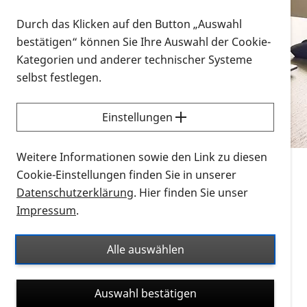
Vorlesen
Durch das Klicken auf den Button „Auswahl
bestätigen“ können Sie Ihre Auswahl der Cookie-
Alle Infomaterialien in verschiedenen
Kategorien und anderer technischer Systeme
Formaten an einem Ort
selbst festlegen.
Sie möchten wissen, wie Sie nach Infonmaterial
suchen und dieses bestellen bzw. herunterladen
Einstellungen
können? Schauen Sie sich die
Erklärvideos zum
Thema Infomaterial auf der PRO RETINA-Website
Weitere Informationen sowie den Link zu diesen
für blinde und sehbehinderte Menschen an.
Cookie-Einstellungen finden Sie in unserer
Datenschutzerklärung
. Hier finden Sie unser
Auf dieser Seite finden Sie sämtliches Infomaterial
Impressum
.
der PRO RETINA in all seinen Formaten an einem
Ort. Nutzen Sie den Formatfilter, um ausschließlich
Alle auswählen
nach Flyern und Broschüren, Audios oder Videos zu
suchen. Die meisten Flyer und Broschüren werden in
Auswahl bestätigen
verschiedenen Formaten angeboten: zur