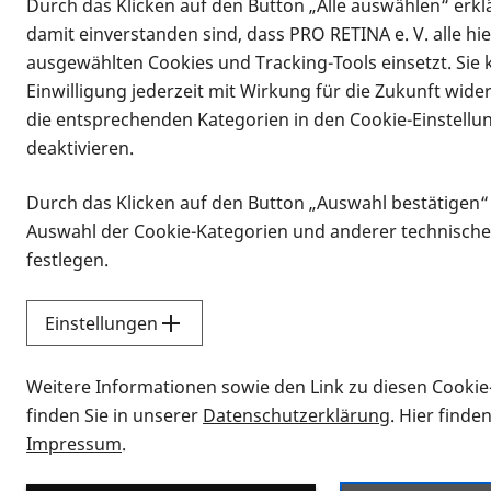
Durch das Klicken auf den Button „Alle auswählen“ erklä
damit einverstanden sind, dass PRO RETINA e. V. alle hi
ausgewählten Cookies und Tracking-Tools einsetzt. Sie
Einwilligung jederzeit mit Wirkung für die Zukunft wide
die entsprechenden Kategorien in den Cookie-Einstellu
deaktivieren.
Durch das Klicken auf den Button „Auswahl bestätigen“
Infomaterial
Auswahl der Cookie-Kategorien und anderer technische
Infomaterial
festlegen.
Einstellungen
Vorlesen
Weitere Informationen sowie den Link zu diesen Cookie
Alle Infomaterialien
finden Sie in unserer
Datenschutzerklärung
. Hier finde
Impressum
.
Sie möchten wissen, wie Sie nach Inf
Erklärvideos zum Thema Infomateri