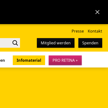
Presse
Kontakt
Mitglied werden
Spenden
pen
Infomaterial
PRO RETINA +