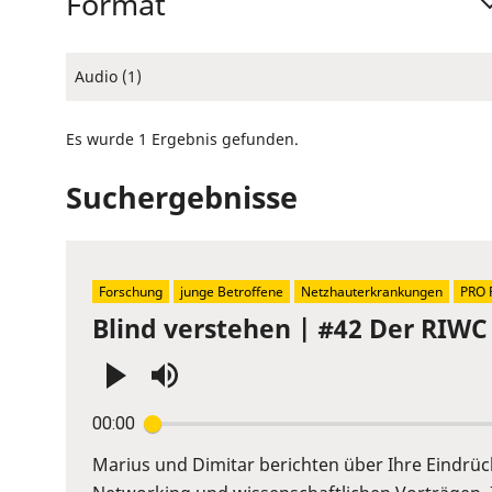
Format
Audio (1)
Es wurde 1 Ergebnis gefunden.
Suchergebnisse
Forschung
junge Betroffene
Netzhauterkrankungen
PRO 
Blind verstehen | #42 Der RIWC 
Press
00:00
Enter
or
Marius und Dimitar berichten über Ihre Eindrü
Space