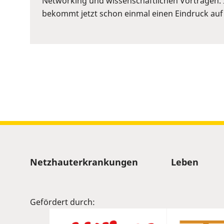
Networking und wissenschaftlichen Vorträgen. 
to
bekommt jetzt schon einmal einen Eindruck auf
show
volume
slider.
Sitemap
Netzhauterkrankungen
Leben
Gefördert durch: