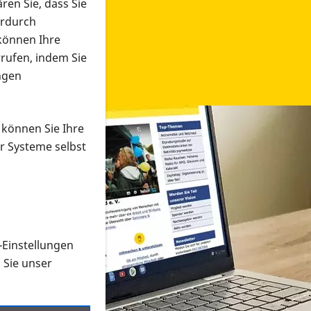
ren Sie, dass Sie
erdurch
 können Ihre
rrufen, indem Sie
ngen
 können Sie Ihre
r Systeme selbst
-Einstellungen
 in verschiedenen Formaten an e
n Sie unser
onmaterial suchen und dieses bestellen bzw. herunterladen
al auf der PRO RETINA-Website für blinde und sehbehi