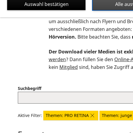
Auswahl bestätigen
Alle au
Auf dieser Seite finden Sie sämtliche
um ausschließlich nach Flyern und B
verschiedenen Formaten angeboten:
Hörversion.
Bitte beachten Sie, dass
Der Download vieler Medien ist exkl
werden
? Dann füllen Sie den
Online-
kein
Mitglied
sind, haben Sie Zugriff 
Suchbegriff
Aktive Filter:
Themen: PRO RETINA
Themen: junge 