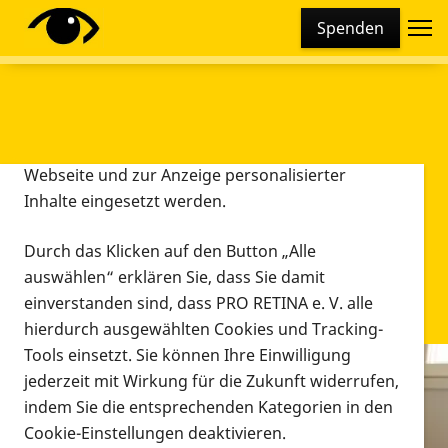
Cookie-Einstellungen
Spenden
Diese Webseite setzt verschiedene Cookies und
Tracking-Tools ein. Dies beinhaltet Cookies und
Tracking-Tools, die für den Betrieb der Webseite
technisch notwendig sind, die zu statistischen
Zwecken sowie zur besseren Bedienbarkeit der
Webseite und zur Anzeige personalisierter
Inhalte eingesetzt werden.
Durch das Klicken auf den Button „Alle
auswählen“ erklären Sie, dass Sie damit
einverstanden sind, dass PRO RETINA e. V. alle
hierdurch ausgewählten Cookies und Tracking-
Tools einsetzt. Sie können Ihre Einwilligung
jederzeit mit Wirkung für die Zukunft widerrufen,
Infomaterial
indem Sie die entsprechenden Kategorien in den
Infomaterial
Cookie-Einstellungen deaktivieren.