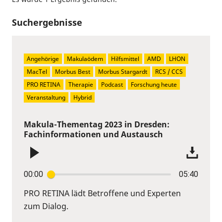
Suchergebnisse
Angehörige
Makulaödem
Hilfsmittel
AMD
LHON
MacTel
Morbus Best
Morbus Stargardt
RCS / CCS
PRO RETINA
Therapie
Podcast
Forschung heute
Veranstaltung
Hybrid
Makula-Thementag 2023 in Dresden:
Fachinformationen und Austausch
00:00
05:40
PRO RETINA lädt Betroffene und Experten
zum Dialog.