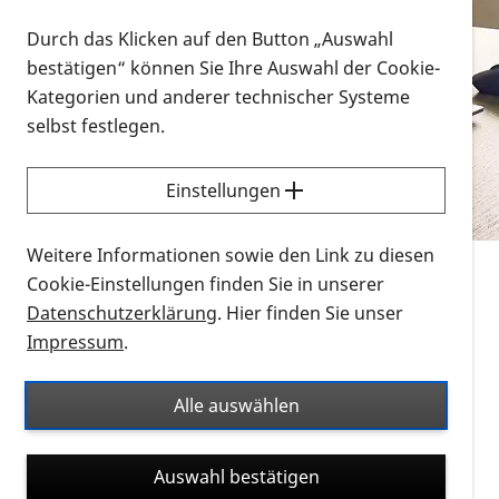
Vorlesen
Durch das Klicken auf den Button „Auswahl
bestätigen“ können Sie Ihre Auswahl der Cookie-
Alle Infomaterialien in verschiedenen
Kategorien und anderer technischer Systeme
Formaten an einem Ort
selbst festlegen.
Sie möchten wissen, wie Sie nach Infonmaterial
suchen und dieses bestellen bzw. herunterladen
Einstellungen
können? Schauen Sie sich die
Erklärvideos zum
Thema Infomaterial auf der PRO RETINA-Website
Weitere Informationen sowie den Link zu diesen
für blinde und sehbehinderte Menschen an.
Cookie-Einstellungen finden Sie in unserer
Datenschutzerklärung
. Hier finden Sie unser
Auf dieser Seite finden Sie sämtliches Infomaterial
Impressum
.
der PRO RETINA in all seinen Formaten an einem
Ort. Nutzen Sie den Formatfilter, um ausschließlich
Alle auswählen
nach Flyern und Broschüren, Audios oder Videos zu
suchen. Die meisten Flyer und Broschüren werden in
Auswahl bestätigen
verschiedenen Formaten angeboten: zur