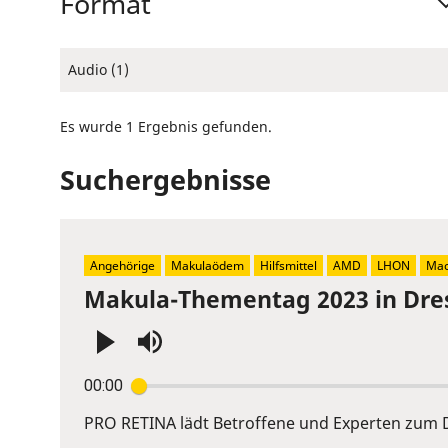
Format
Audio (1)
Es wurde 1 Ergebnis gefunden.
Suchergebnisse
Angehörige
Makulaödem
Hilfsmittel
AMD
LHON
Mac
Makula-Thementag 2023 in Dre
Press
00:00
Enter
or
PRO RETINA lädt Betroffene und Experten zum D
Space