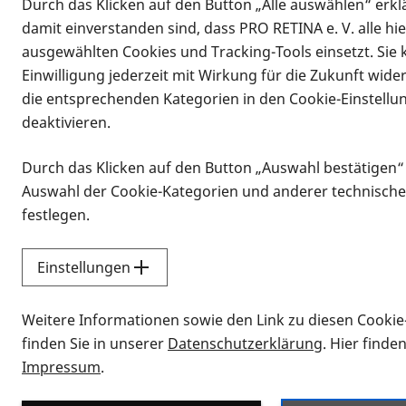
Durch das Klicken auf den Button „Alle auswählen“ erklä
damit einverstanden sind, dass PRO RETINA e. V. alle hi
ausgewählten Cookies und Tracking-Tools einsetzt. Sie
Einwilligung jederzeit mit Wirkung für die Zukunft wide
die entsprechenden Kategorien in den Cookie-Einstellu
deaktivieren.
Durch das Klicken auf den Button „Auswahl bestätigen“
Infomaterial
Auswahl der Cookie-Kategorien und anderer technische
Infomaterial
festlegen.
Einstellungen
Vorlesen
Weitere Informationen sowie den Link zu diesen Cookie
Alle Infomaterialien
finden Sie in unserer
Datenschutzerklärung
. Hier finde
Impressum
.
Sie möchten wissen, wie Sie nach Inf
Erklärvideos zum Thema Infomateri