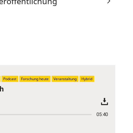
eröffentlichung
Podcast
Forschung heute
Veranstaltung
Hybrid
ch
05:40