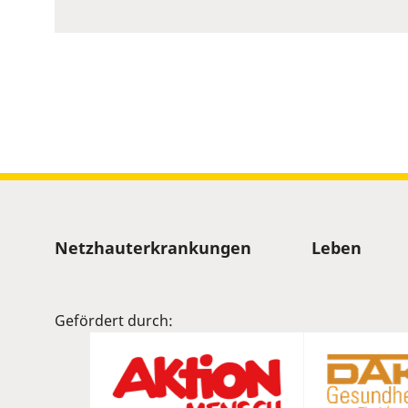
to
show
volume
slider.
Sitemap
Netzhauterkrankungen
Leben
Gefördert durch: