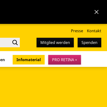
Presse
Kontakt
Mitglied werden
Spenden
pen
Infomaterial
PRO RETINA +