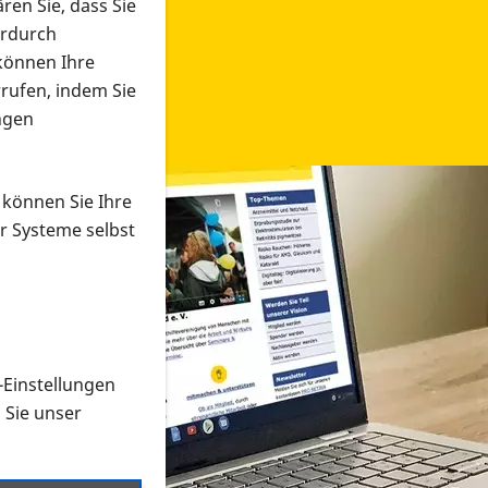
ren Sie, dass Sie
erdurch
 können Ihre
rrufen, indem Sie
ngen
 können Sie Ihre
r Systeme selbst
-Einstellungen
 in verschiedenen Formaten an e
n Sie unser
onmaterial suchen und dieses bestellen bzw. herunterladen
al auf der PRO RETINA-Website für blinde und sehbehi