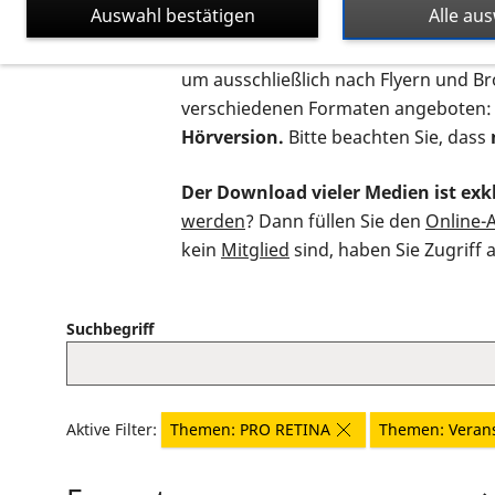
Auswahl bestätigen
Alle au
Auf dieser Seite finden Sie sämtliche
um ausschließlich nach Flyern und B
verschiedenen Formaten angeboten:
Hörversion.
Bitte beachten Sie, dass
Der Download vieler Medien ist exkl
werden
? Dann füllen Sie den
Online-
kein
Mitglied
sind, haben Sie Zugriff 
Suchbegriff
Aktive Filter:
Themen: PRO RETINA
Themen: Veran