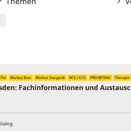
Themen
V
Tel
Morbus Best
Morbus Stargardt
RCS / CCS
PRO RETINA
Therapie
sden: Fachinformationen und Austaus
ialog.