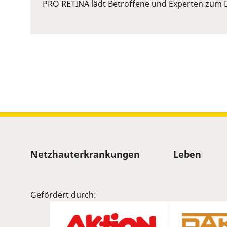
or
PRO RETINA lädt Betroffene und Experten zum D
Space
to
show
volume
slider.
Sitemap
Netzhauterkrankungen
Leben
Gefördert durch: