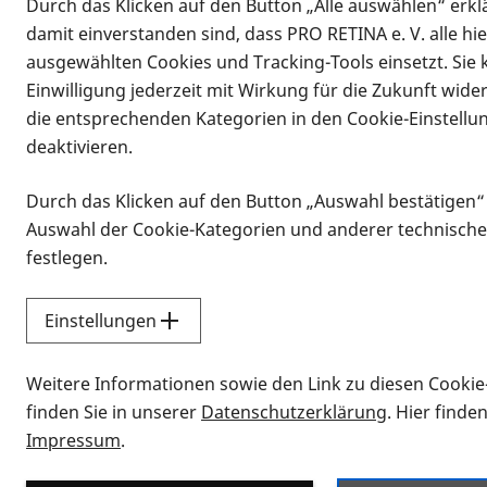
Durch das Klicken auf den Button „Alle auswählen“ erklä
damit einverstanden sind, dass PRO RETINA e. V. alle hi
ausgewählten Cookies und Tracking-Tools einsetzt. Sie
Einwilligung jederzeit mit Wirkung für die Zukunft wide
die entsprechenden Kategorien in den Cookie-Einstellu
deaktivieren.
Durch das Klicken auf den Button „Auswahl bestätigen“
Infomaterial
Auswahl der Cookie-Kategorien und anderer technische
Infomaterial
festlegen.
Einstellungen
Vorlesen
Weitere Informationen sowie den Link zu diesen Cookie
Alle Infomaterialien
finden Sie in unserer
Datenschutzerklärung
. Hier finde
Impressum
.
Sie möchten wissen, wie Sie nach Inf
Erklärvideos zum Thema Infomateri