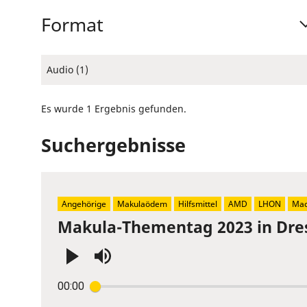
Format
Audio (1)
Es wurde 1 Ergebnis gefunden.
Suchergebnisse
Angehörige
Makulaödem
Hilfsmittel
AMD
LHON
Mac
Makula-Thementag 2023 in Dre
Press
00:00
Enter