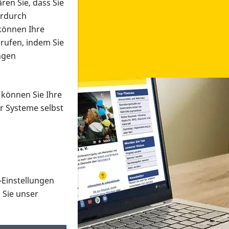
ren Sie, dass Sie
erdurch
 können Ihre
rrufen, indem Sie
ngen
 können Sie Ihre
r Systeme selbst
-Einstellungen
 in verschiedenen Formaten an e
n Sie unser
onmaterial suchen und dieses bestellen bzw. herunterladen
al auf der PRO RETINA-Website für blinde und sehbehi