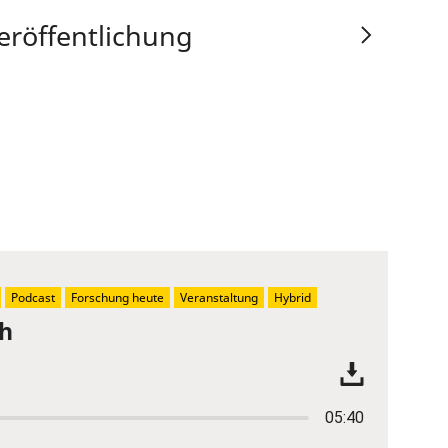
eröffentlichung
Podcast
Forschung heute
Veranstaltung
Hybrid
ch
05:40