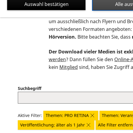
Auswahl bestätigen
Alle au
Auf dieser Seite finden Sie sämtliche
um ausschließlich nach Flyern und B
verschiedenen Formaten angeboten:
Hörversion.
Bitte beachten Sie, dass
Der Download vieler Medien ist exkl
werden
? Dann füllen Sie den
Online-
kein
Mitglied
sind, haben Sie Zugriff 
Suchbegriff
Aktive Filter:
Themen: PRO RETINA
Themen: Veran
Veröffentlichung: älter als 1 Jahr
Alle Filter entfer