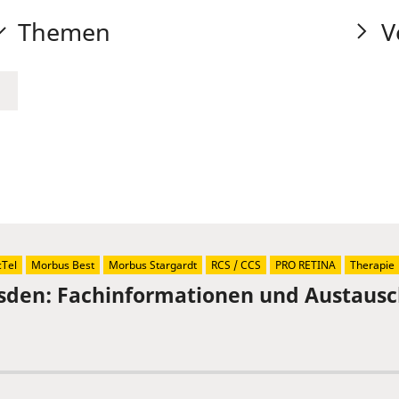
Themen
V
Tel
Morbus Best
Morbus Stargardt
RCS / CCS
PRO RETINA
Therapie
sden: Fachinformationen und Austaus