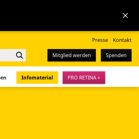
Presse
Kontakt
Mitglied werden
Spenden
pen
Infomaterial
PRO RETINA +