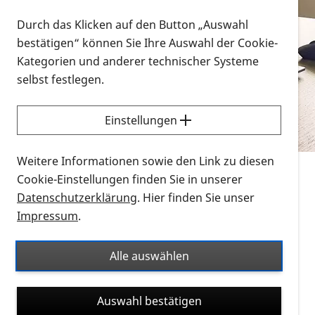
Vorlesen
Durch das Klicken auf den Button „Auswahl
bestätigen“ können Sie Ihre Auswahl der Cookie-
Alle Infomaterialien in verschiedenen
Kategorien und anderer technischer Systeme
Formaten an einem Ort
selbst festlegen.
Sie möchten wissen, wie Sie nach Infonmaterial
suchen und dieses bestellen bzw. herunterladen
Einstellungen
können? Schauen Sie sich die
Erklärvideos zum
Thema Infomaterial auf der PRO RETINA-Website
Weitere Informationen sowie den Link zu diesen
für blinde und sehbehinderte Menschen an.
Cookie-Einstellungen finden Sie in unserer
Datenschutzerklärung
. Hier finden Sie unser
Auf dieser Seite finden Sie sämtliches Infomaterial
Impressum
.
der PRO RETINA in all seinen Formaten an einem
Ort. Nutzen Sie den Formatfilter, um ausschließlich
Alle auswählen
nach Flyern und Broschüren, Audios oder Videos zu
suchen. Die meisten Flyer und Broschüren werden in
Auswahl bestätigen
verschiedenen Formaten angeboten: zur