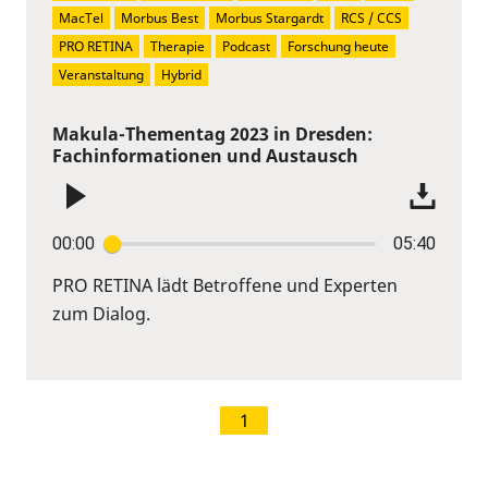
MacTel
Morbus Best
Morbus Stargardt
RCS / CCS
PRO RETINA
Therapie
Podcast
Forschung heute
Veranstaltung
Hybrid
Makula-Thementag 2023 in Dresden:
Fachinformationen und Austausch
00:00
05:40
PRO RETINA lädt Betroffene und Experten
zum Dialog.
1