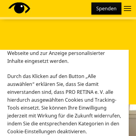
Cookie-Einstellungen
Spenden
Diese Webseite setzt verschiedene Cookies und
Tracking-Tools ein. Dies beinhaltet Cookies und
Tracking-Tools, die für den Betrieb der Webseite
technisch notwendig sind, die zu statistischen
Zwecken sowie zur besseren Bedienbarkeit der
Webseite und zur Anzeige personalisierter
Inhalte eingesetzt werden.
Durch das Klicken auf den Button „Alle
auswählen“ erklären Sie, dass Sie damit
einverstanden sind, dass PRO RETINA e. V. alle
hierdurch ausgewählten Cookies und Tracking-
Tools einsetzt. Sie können Ihre Einwilligung
jederzeit mit Wirkung für die Zukunft widerrufen,
Infomaterial
indem Sie die entsprechenden Kategorien in den
Infomaterial
Cookie-Einstellungen deaktivieren.