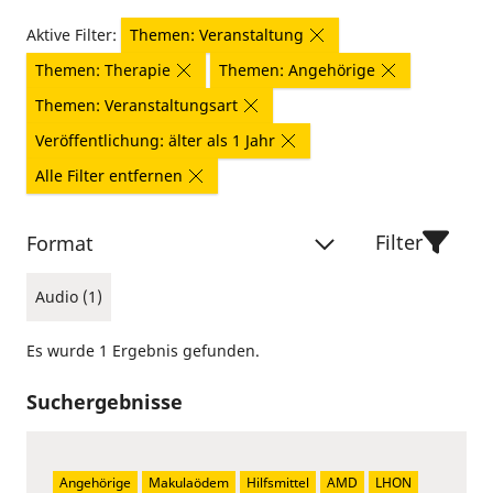
Aktive Filter:
Themen: Veranstaltung
Themen: Therapie
Themen: Angehörige
Themen: Veranstaltungsart
Veröffentlichung: älter als 1 Jahr
Alle Filter entfernen
Filter
Format
Audio (1)
Es wurde 1 Ergebnis gefunden.
Suchergebnisse
Angehörige
Makulaödem
Hilfsmittel
AMD
LHON