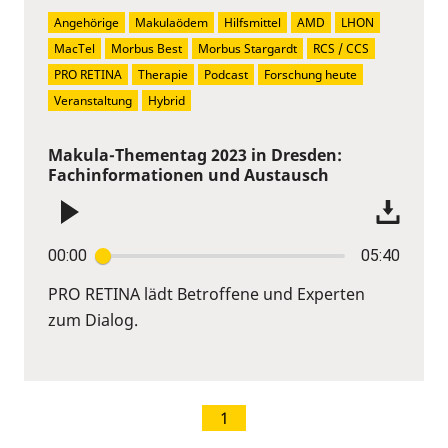
Angehörige
Makulaödem
Hilfsmittel
AMD
LHON
MacTel
Morbus Best
Morbus Stargardt
RCS / CCS
PRO RETINA
Therapie
Podcast
Forschung heute
Veranstaltung
Hybrid
Makula-Thementag 2023 in Dresden:
Fachinformationen und Austausch
00:00
05:40
PRO RETINA lädt Betroffene und Experten
zum Dialog.
1