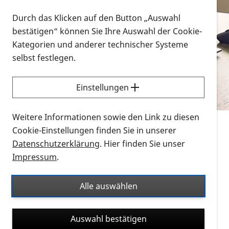
Vorlesen
Durch das Klicken auf den Button „Auswahl
bestätigen“ können Sie Ihre Auswahl der Cookie-
Alle Infomaterialien in verschiedenen
Kategorien und anderer technischer Systeme
Formaten an einem Ort
selbst festlegen.
Sie möchten wissen, wie Sie nach Infonmaterial
suchen und dieses bestellen bzw. herunterladen
Einstellungen
können? Schauen Sie sich die
Erklärvideos zum
Thema Infomaterial auf der PRO RETINA-Website
Weitere Informationen sowie den Link zu diesen
für blinde und sehbehinderte Menschen an.
Cookie-Einstellungen finden Sie in unserer
Datenschutzerklärung
. Hier finden Sie unser
Auf dieser Seite finden Sie sämtliches Infomaterial
Impressum
.
der PRO RETINA in all seinen Formaten an einem
Ort. Nutzen Sie den Formatfilter, um ausschließlich
Alle auswählen
nach Flyern und Broschüren, Audios oder Videos zu
suchen. Die meisten Flyer und Broschüren werden in
Auswahl bestätigen
verschiedenen Formaten angeboten: zur