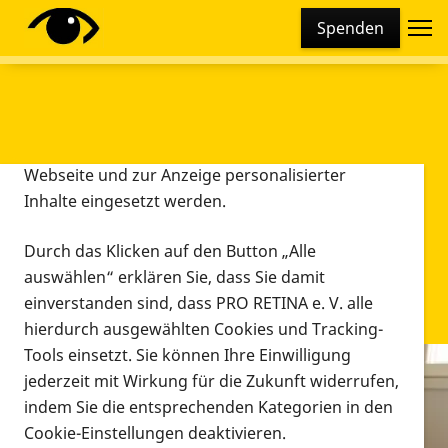
Cookie-Einstellungen
Spenden
Diese Webseite setzt verschiedene Cookies und
Tracking-Tools ein. Dies beinhaltet Cookies und
Tracking-Tools, die für den Betrieb der Webseite
technisch notwendig sind, die zu statistischen
Zwecken sowie zur besseren Bedienbarkeit der
Webseite und zur Anzeige personalisierter
Inhalte eingesetzt werden.
Durch das Klicken auf den Button „Alle
auswählen“ erklären Sie, dass Sie damit
einverstanden sind, dass PRO RETINA e. V. alle
hierdurch ausgewählten Cookies und Tracking-
Tools einsetzt. Sie können Ihre Einwilligung
jederzeit mit Wirkung für die Zukunft widerrufen,
Infomaterial
indem Sie die entsprechenden Kategorien in den
Infomaterial
Cookie-Einstellungen deaktivieren.