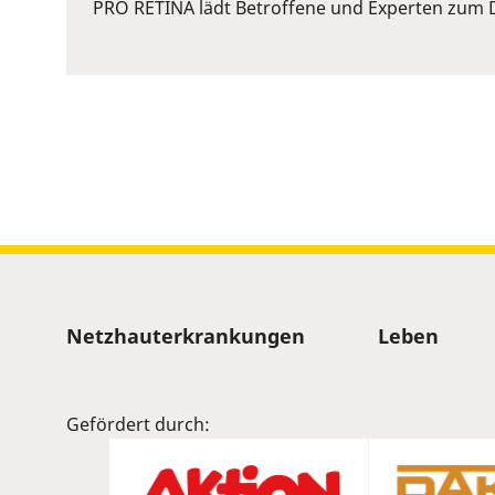
or
PRO RETINA lädt Betroffene und Experten zum D
Space
to
show
volume
slider.
Sitemap
Netzhauterkrankungen
Leben
Gefördert durch: