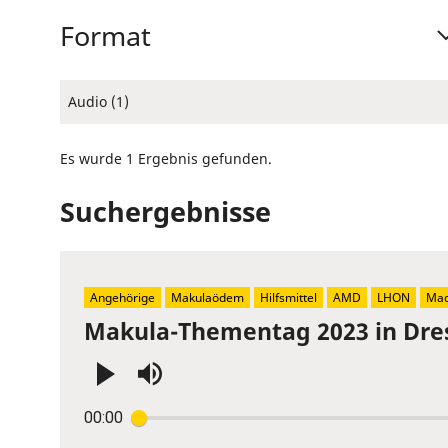
Format
Audio (1)
Es wurde 1 Ergebnis gefunden.
Suchergebnisse
Angehörige
Makulaödem
Hilfsmittel
AMD
LHON
Mac
Makula-Thementag 2023 in Dre
Press
00:00
Enter