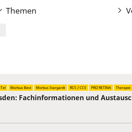
Themen
V
Tel
Morbus Best
Morbus Stargardt
RCS / CCS
PRO RETINA
Therapie
sden: Fachinformationen und Austaus