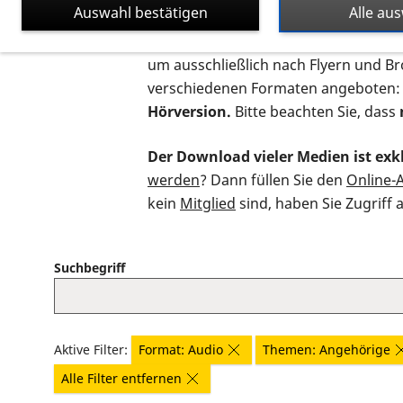
Auswahl bestätigen
Alle au
Auf dieser Seite finden Sie sämtliche
um ausschließlich nach Flyern und B
verschiedenen Formaten angeboten:
Hörversion.
Bitte beachten Sie, dass
Der Download vieler Medien ist exkl
werden
? Dann füllen Sie den
Online-
kein
Mitglied
sind, haben Sie Zugriff 
Suchbegriff
Aktive Filter:
Format: Audio
Themen: Angehörige
Alle Filter entfernen