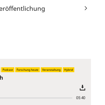
eröffentlichung
Podcast
Forschung heute
Veranstaltung
Hybrid
ch
05:40