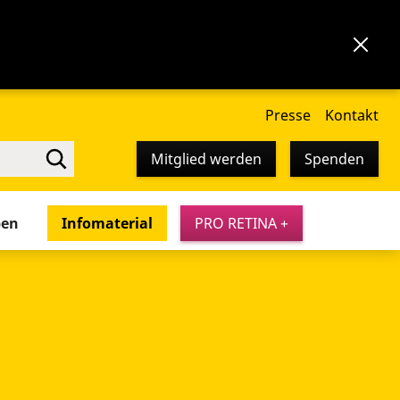
Presse
Kontakt
Mitglied werden
Spenden
pen
Infomaterial
PRO RETINA +