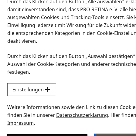
Durch das Klicken auf den Button „Alle auswählen“ erklä
damit einverstanden sind, dass PRO RETINA e. V. alle hi
ausgewählten Cookies und Tracking-Tools einsetzt. Sie
Einwilligung jederzeit mit Wirkung für die Zukunft wide
die entsprechenden Kategorien in den Cookie-Einstellu
deaktivieren.
Durch das Klicken auf den Button „Auswahl bestätigen“
Infomaterial
Auswahl der Cookie-Kategorien und anderer technische
Infomaterial
festlegen.
Einstellungen
Vorlesen
Weitere Informationen sowie den Link zu diesen Cookie
Alle Infomaterialien
finden Sie in unserer
Datenschutzerklärung
. Hier finde
Impressum
.
Sie möchten wissen, wie Sie nach Inf
Erklärvideos zum Thema Infomateri