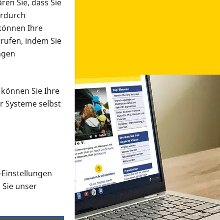
ren Sie, dass Sie
erdurch
 können Ihre
rrufen, indem Sie
ngen
 können Sie Ihre
r Systeme selbst
-Einstellungen
 in verschiedenen Formaten an e
n Sie unser
onmaterial suchen und dieses bestellen bzw. herunterladen
al auf der PRO RETINA-Website für blinde und sehbehi