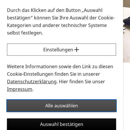
Vorlesen
Durch das Klicken auf den Button „Auswahl
bestätigen“ können Sie Ihre Auswahl der Cookie-
Alle Infomaterialien in verschiedenen
Kategorien und anderer technischer Systeme
Formaten an einem Ort
selbst festlegen.
Sie möchten wissen, wie Sie nach Infonmaterial
suchen und dieses bestellen bzw. herunterladen
Einstellungen
können? Schauen Sie sich die
Erklärvideos zum
Thema Infomaterial auf der PRO RETINA-Website
Weitere Informationen sowie den Link zu diesen
für blinde und sehbehinderte Menschen an.
Cookie-Einstellungen finden Sie in unserer
Datenschutzerklärung
. Hier finden Sie unser
Auf dieser Seite finden Sie sämtliches Infomaterial
Impressum
.
der PRO RETINA in all seinen Formaten an einem
Ort. Nutzen Sie den Formatfilter, um ausschließlich
Alle auswählen
nach Flyern und Broschüren, Audios oder Videos zu
suchen. Die meisten Flyer und Broschüren werden in
Auswahl bestätigen
verschiedenen Formaten angeboten: zur