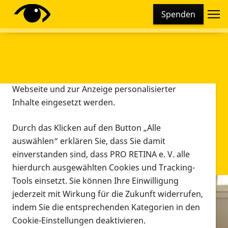
Cookie-Einstellungen
Spenden
Diese Webseite setzt verschiedene Cookies und
Tracking-Tools ein. Dies beinhaltet Cookies und
Tracking-Tools, die für den Betrieb der Webseite
technisch notwendig sind, die zu statistischen
Zwecken sowie zur besseren Bedienbarkeit der
Webseite und zur Anzeige personalisierter
Inhalte eingesetzt werden.
Durch das Klicken auf den Button „Alle
auswählen“ erklären Sie, dass Sie damit
einverstanden sind, dass PRO RETINA e. V. alle
hierdurch ausgewählten Cookies und Tracking-
Tools einsetzt. Sie können Ihre Einwilligung
jederzeit mit Wirkung für die Zukunft widerrufen,
Infomaterial
indem Sie die entsprechenden Kategorien in den
Infomaterial
Cookie-Einstellungen deaktivieren.