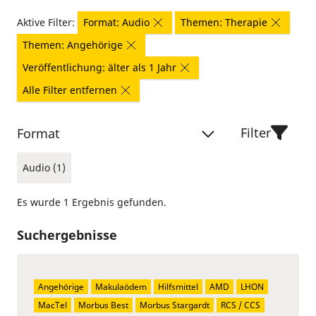
Aktive Filter:
Format: Audio
Themen: Therapie
Themen: Angehörige
Veröffentlichung: älter als 1 Jahr
Alle Filter entfernen
Filter
Format
Audio (1)
Es wurde 1 Ergebnis gefunden.
Suchergebnisse
Angehörige
Makulaödem
Hilfsmittel
AMD
LHON
MacTel
Morbus Best
Morbus Stargardt
RCS / CCS