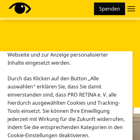
Cookie-Einstellungen
Spenden
Diese Webseite setzt verschiedene Cookies und
Tracking-Tools ein. Dies beinhaltet Cookies und
Tracking-Tools, die für den Betrieb der Webseite
technisch notwendig sind, die zu statistischen
Zwecken sowie zur besseren Bedienbarkeit der
Webseite und zur Anzeige personalisierter
Inhalte eingesetzt werden.
Durch das Klicken auf den Button „Alle
auswählen“ erklären Sie, dass Sie damit
einverstanden sind, dass PRO RETINA e. V. alle
hierdurch ausgewählten Cookies und Tracking-
Tools einsetzt. Sie können Ihre Einwilligung
jederzeit mit Wirkung für die Zukunft widerrufen,
Infomaterial
indem Sie die entsprechenden Kategorien in den
Infomaterial
Cookie-Einstellungen deaktivieren.