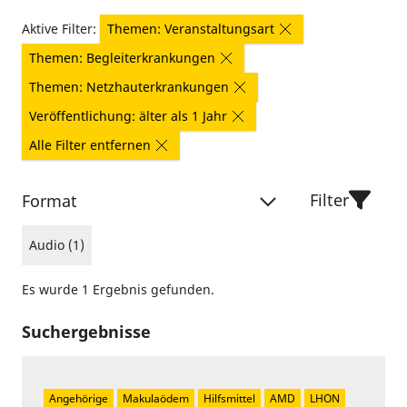
Aktive Filter:
Themen: Veranstaltungsart
Themen: Begleiterkrankungen
Themen: Netzhauterkrankungen
Veröffentlichung: älter als 1 Jahr
Alle Filter entfernen
Filter
Format
Audio (1)
Es wurde 1 Ergebnis gefunden.
Suchergebnisse
Angehörige
Makulaödem
Hilfsmittel
AMD
LHON