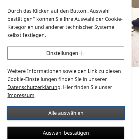
Vorlesen
Durch das Klicken auf den Button „Auswahl
bestätigen“ können Sie Ihre Auswahl der Cookie-
Alle Infomaterialien in verschiedenen
Kategorien und anderer technischer Systeme
Formaten an einem Ort
selbst festlegen.
Sie möchten wissen, wie Sie nach Infonmaterial
suchen und dieses bestellen bzw. herunterladen
Einstellungen
können? Schauen Sie sich die
Erklärvideos zum
Thema Infomaterial auf der PRO RETINA-Website
Weitere Informationen sowie den Link zu diesen
für blinde und sehbehinderte Menschen an.
Cookie-Einstellungen finden Sie in unserer
Datenschutzerklärung
. Hier finden Sie unser
Auf dieser Seite finden Sie sämtliches Infomaterial
Impressum
.
der PRO RETINA in all seinen Formaten an einem
Ort. Nutzen Sie den Formatfilter, um ausschließlich
Alle auswählen
nach Flyern und Broschüren, Audios oder Videos zu
suchen. Die meisten Flyer und Broschüren werden in
Auswahl bestätigen
verschiedenen Formaten angeboten: zur