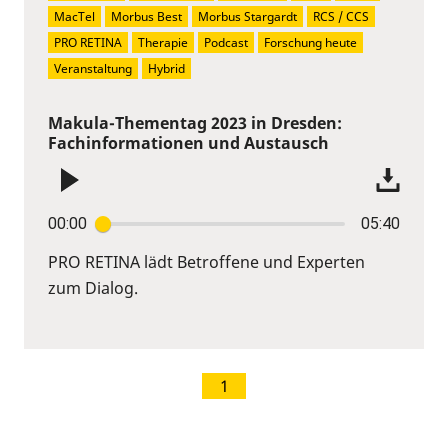
MacTel
Morbus Best
Morbus Stargardt
RCS / CCS
PRO RETINA
Therapie
Podcast
Forschung heute
Veranstaltung
Hybrid
Makula-Thementag 2023 in Dresden:
Fachinformationen und Austausch
00:00
05:40
PRO RETINA lädt Betroffene und Experten
zum Dialog.
1