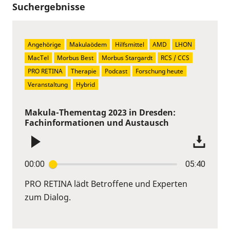
Suchergebnisse
Angehörige
Makulaödem
Hilfsmittel
AMD
LHON
MacTel
Morbus Best
Morbus Stargardt
RCS / CCS
PRO RETINA
Therapie
Podcast
Forschung heute
Veranstaltung
Hybrid
Makula-Thementag 2023 in Dresden:
Fachinformationen und Austausch
00:00
05:40
PRO RETINA lädt Betroffene und Experten
zum Dialog.