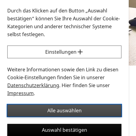
Vorlesen
Durch das Klicken auf den Button „Auswahl
bestätigen“ können Sie Ihre Auswahl der Cookie-
Alle Infomaterialien in verschiedenen
Kategorien und anderer technischer Systeme
Formaten an einem Ort
selbst festlegen.
Sie möchten wissen, wie Sie nach Infonmaterial
suchen und dieses bestellen bzw. herunterladen
Einstellungen
können? Schauen Sie sich die
Erklärvideos zum
Thema Infomaterial auf der PRO RETINA-Website
Weitere Informationen sowie den Link zu diesen
für blinde und sehbehinderte Menschen an.
Cookie-Einstellungen finden Sie in unserer
Datenschutzerklärung
. Hier finden Sie unser
Auf dieser Seite finden Sie sämtliches Infomaterial
Impressum
.
der PRO RETINA in all seinen Formaten an einem
Ort. Nutzen Sie den Formatfilter, um ausschließlich
Alle auswählen
nach Flyern und Broschüren, Audios oder Videos zu
suchen. Die meisten Flyer und Broschüren werden in
Auswahl bestätigen
verschiedenen Formaten angeboten: zur