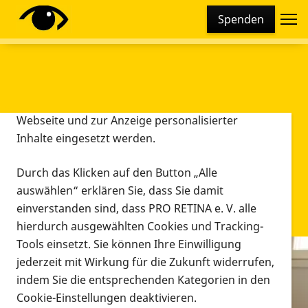
Cookie-Einstellungen
Spenden
Diese Webseite setzt verschiedene Cookies und
Tracking-Tools ein. Dies beinhaltet Cookies und
Tracking-Tools, die für den Betrieb der Webseite
technisch notwendig sind, die zu statistischen
Zwecken sowie zur besseren Bedienbarkeit der
Webseite und zur Anzeige personalisierter
Inhalte eingesetzt werden.
Durch das Klicken auf den Button „Alle
auswählen“ erklären Sie, dass Sie damit
einverstanden sind, dass PRO RETINA e. V. alle
hierdurch ausgewählten Cookies und Tracking-
Tools einsetzt. Sie können Ihre Einwilligung
jederzeit mit Wirkung für die Zukunft widerrufen,
Infomaterial
indem Sie die entsprechenden Kategorien in den
Infomaterial
Cookie-Einstellungen deaktivieren.