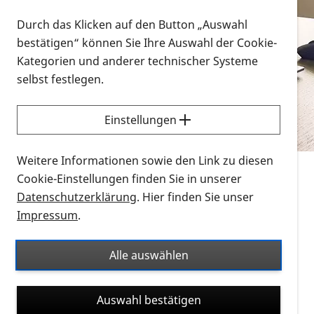
Vorlesen
Durch das Klicken auf den Button „Auswahl
bestätigen“ können Sie Ihre Auswahl der Cookie-
Alle Infomaterialien in verschiedenen
Kategorien und anderer technischer Systeme
Formaten an einem Ort
selbst festlegen.
Sie möchten wissen, wie Sie nach Infonmaterial
suchen und dieses bestellen bzw. herunterladen
Einstellungen
können? Schauen Sie sich die
Erklärvideos zum
Thema Infomaterial auf der PRO RETINA-Website
Weitere Informationen sowie den Link zu diesen
für blinde und sehbehinderte Menschen an.
Cookie-Einstellungen finden Sie in unserer
Datenschutzerklärung
. Hier finden Sie unser
Auf dieser Seite finden Sie sämtliches Infomaterial
Impressum
.
der PRO RETINA in all seinen Formaten an einem
Ort. Nutzen Sie den Formatfilter, um ausschließlich
Alle auswählen
nach Flyern und Broschüren, Audios oder Videos zu
suchen. Die meisten Flyer und Broschüren werden in
Auswahl bestätigen
verschiedenen Formaten angeboten: zur