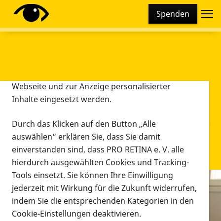
Cookie-Einstellungen
Spenden
Diese Webseite setzt verschiedene Cookies und
Tracking-Tools ein. Dies beinhaltet Cookies und
Tracking-Tools, die für den Betrieb der Webseite
technisch notwendig sind, die zu statistischen
Zwecken sowie zur besseren Bedienbarkeit der
Webseite und zur Anzeige personalisierter
Inhalte eingesetzt werden.
Durch das Klicken auf den Button „Alle
auswählen“ erklären Sie, dass Sie damit
einverstanden sind, dass PRO RETINA e. V. alle
hierdurch ausgewählten Cookies und Tracking-
Tools einsetzt. Sie können Ihre Einwilligung
jederzeit mit Wirkung für die Zukunft widerrufen,
Infomaterial
indem Sie die entsprechenden Kategorien in den
Infomaterial
Cookie-Einstellungen deaktivieren.