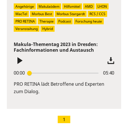
Angehörige
Makulaödem
Hilfsmittel
AMD
LHON
MacTel
Morbus Best
Morbus Stargardt
RCS / CCS
PRO RETINA
Therapie
Podcast
Forschung heute
Veranstaltung
Hybrid
Makula-Thementag 2023 in Dresden:
Fachinformationen und Austausch
00:00
05:40
PRO RETINA lädt Betroffene und Experten
zum Dialog.
1