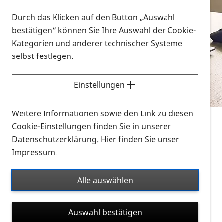
Vorlesen
Durch das Klicken auf den Button „Auswahl
bestätigen“ können Sie Ihre Auswahl der Cookie-
Alle Infomaterialien in verschiedenen
Kategorien und anderer technischer Systeme
Formaten an einem Ort
selbst festlegen.
Sie möchten wissen, wie Sie nach Infonmaterial
suchen und dieses bestellen bzw. herunterladen
Einstellungen
können? Schauen Sie sich die
Erklärvideos zum
Thema Infomaterial auf der PRO RETINA-Website
Weitere Informationen sowie den Link zu diesen
für blinde und sehbehinderte Menschen an.
Cookie-Einstellungen finden Sie in unserer
Datenschutzerklärung
. Hier finden Sie unser
Auf dieser Seite finden Sie sämtliches Infomaterial
Impressum
.
der PRO RETINA in all seinen Formaten an einem
Ort. Nutzen Sie den Formatfilter, um ausschließlich
Alle auswählen
nach Flyern und Broschüren, Audios oder Videos zu
suchen. Die meisten Flyer und Broschüren werden in
Auswahl bestätigen
verschiedenen Formaten angeboten: zur