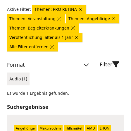
Aktive Filter:
Themen: PRO RETINA
Themen: Veranstaltung
Themen: Angehörige
Themen: Begleiterkrankungen
Veröffentlichung: älter als 1 Jahr
Alle Filter entfernen
Filter
Format
Audio (1)
Es wurde 1 Ergebnis gefunden.
Suchergebnisse
Angehörige
Makulaödem
Hilfsmittel
AMD
LHON