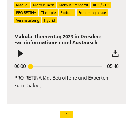
MacTel
Morbus Best
Morbus Stargardt
RCS / CCS
PRO RETINA
Therapie
Podcast
Forschung heute
Veranstaltung
Hybrid
Makula-Thementag 2023 in Dresden:
Fachinformationen und Austausch
00:00
05:40
PRO RETINA lädt Betroffene und Experten
zum Dialog.
1