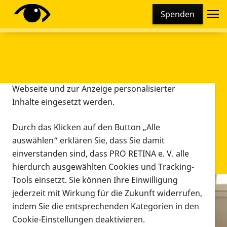
Cookie-Einstellungen
Spenden
Diese Webseite setzt verschiedene Cookies und
Tracking-Tools ein. Dies beinhaltet Cookies und
Tracking-Tools, die für den Betrieb der Webseite
technisch notwendig sind, die zu statistischen
Zwecken sowie zur besseren Bedienbarkeit der
Webseite und zur Anzeige personalisierter
Inhalte eingesetzt werden.
Durch das Klicken auf den Button „Alle
auswählen“ erklären Sie, dass Sie damit
einverstanden sind, dass PRO RETINA e. V. alle
hierdurch ausgewählten Cookies und Tracking-
Tools einsetzt. Sie können Ihre Einwilligung
jederzeit mit Wirkung für die Zukunft widerrufen,
Infomaterial
indem Sie die entsprechenden Kategorien in den
Infomaterial
Cookie-Einstellungen deaktivieren.