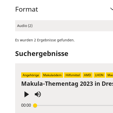
Format
Audio (2)
Es wurden 2 Ergebnisse gefunden.
Suchergebnisse
Angehörige
Makulaödem
Hilfsmittel
AMD
LHON
Mac
Makula-Thementag 2023 in Dre
Press
00:00
Enter