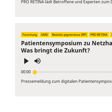
or
PRO RETINA lädt Betroffene und Experten zum D
Space
to
show
volume
slider.
Forschung
AMD
Retinitis pigmentosa (RP)
PRO RETINA
Patientensymposium zu Netzhau
Was bringt die Zukunft?
Press
00:00
Enter
or
Pressemeldung zum digitalen Patientensympos
Space
to
show
volume