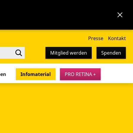
Presse
Kontakt
Mitglied werden
Spenden
pen
Infomaterial
PRO RETINA +