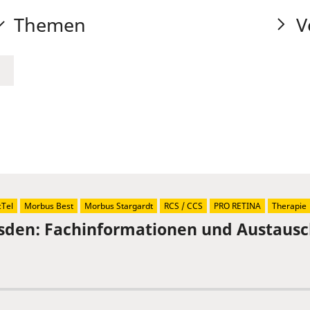
Themen
V
Tel
Morbus Best
Morbus Stargardt
RCS / CCS
PRO RETINA
Therapie
sden: Fachinformationen und Austaus