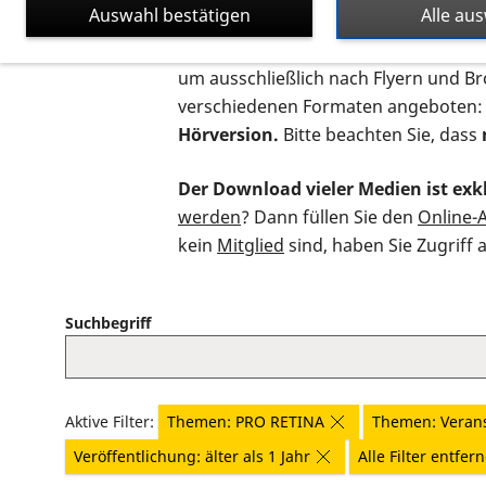
Auswahl bestätigen
Alle au
Auf dieser Seite finden Sie sämtliche
um ausschließlich nach Flyern und B
verschiedenen Formaten angeboten:
Hörversion.
Bitte beachten Sie, dass
Der Download vieler Medien ist exkl
werden
? Dann füllen Sie den
Online-
kein
Mitglied
sind, haben Sie Zugriff 
Suchbegriff
Aktive Filter:
Themen: PRO RETINA
Themen: Veran
Veröffentlichung: älter als 1 Jahr
Alle Filter entfer