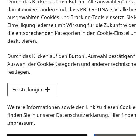
Durch das Klicken auf den Button „Alle auswählen“ erklä
damit einverstanden sind, dass PRO RETINA e. V. alle hi
ausgewählten Cookies und Tracking-Tools einsetzt. Sie
Einwilligung jederzeit mit Wirkung für die Zukunft wide
die entsprechenden Kategorien in den Cookie-Einstellu
deaktivieren.
Durch das Klicken auf den Button „Auswahl bestätigen“
Infomaterial
Auswahl der Cookie-Kategorien und anderer technische
Infomaterial
festlegen.
Einstellungen
Vorlesen
Weitere Informationen sowie den Link zu diesen Cookie
Alle Infomaterialien
finden Sie in unserer
Datenschutzerklärung
. Hier finde
Impressum
.
Sie möchten wissen, wie Sie nach Inf
Erklärvideos zum Thema Infomateri