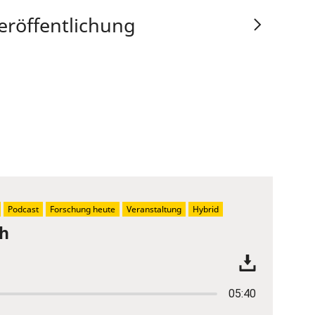
eröffentlichung
Podcast
Forschung heute
Veranstaltung
Hybrid
ch
05:40