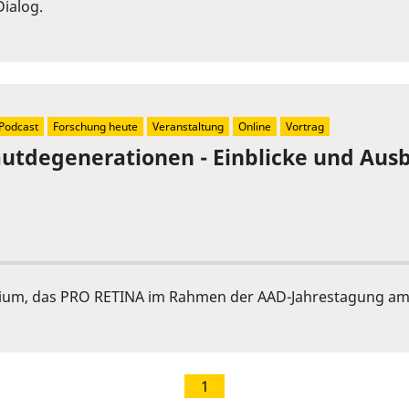
ialog.
Podcast
Forschung heute
Veranstaltung
Online
Vortrag
tdegenerationen - Einblicke und Ausb
ium, das PRO RETINA im Rahmen der AAD-Jahrestagung am 
1