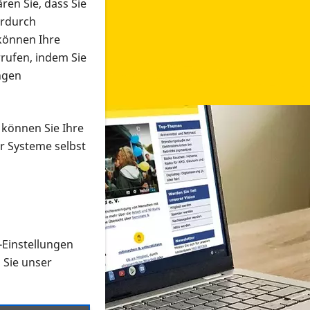
ren Sie, dass Sie
erdurch
 können Ihre
rrufen, indem Sie
ngen
 können Sie Ihre
r Systeme selbst
-Einstellungen
 in verschiedenen Formaten an e
n Sie unser
onmaterial suchen und dieses bestellen bzw. herunterladen
al auf der PRO RETINA-Website für blinde und sehbehi