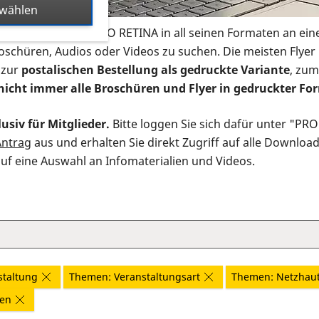
swählen
s Infomaterial der PRO RETINA in all seinen Formaten an ein
roschüren, Audios oder Videos zu suchen. Die meisten Flye
 zur
postalischen Bestellung als gedruckte Variante
, zum
nicht immer alle Broschüren und Flyer in gedruckter For
usiv für Mitglieder.
Bitte loggen Sie sich dafür unter "PR
Antrag
aus und erhalten Sie direkt Zugriff auf alle Downloa
auf eine Auswahl an Infomaterialien und Videos.
staltung
Themen: Veranstaltungsart
Themen: Netzhau
nen