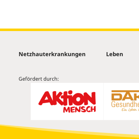
slider.
Sitemap
Netzhauterkrankungen
Leben
Gefördert durch: