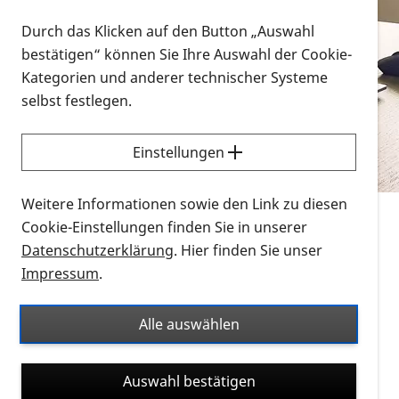
Vorlesen
Durch das Klicken auf den Button „Auswahl
bestätigen“ können Sie Ihre Auswahl der Cookie-
Alle Infomaterialien in verschiedenen
Kategorien und anderer technischer Systeme
Formaten an einem Ort
selbst festlegen.
Sie möchten wissen, wie Sie nach Infonmaterial
suchen und dieses bestellen bzw. herunterladen
Einstellungen
können? Schauen Sie sich die
Erklärvideos zum
Thema Infomaterial auf der PRO RETINA-Website
Weitere Informationen sowie den Link zu diesen
für blinde und sehbehinderte Menschen an.
Cookie-Einstellungen finden Sie in unserer
Datenschutzerklärung
. Hier finden Sie unser
Auf dieser Seite finden Sie sämtliches Infomaterial
Impressum
.
der PRO RETINA in all seinen Formaten an einem
Ort. Nutzen Sie den Formatfilter, um ausschließlich
Alle auswählen
nach Flyern und Broschüren, Audios oder Videos zu
suchen. Die meisten Flyer und Broschüren werden in
Auswahl bestätigen
verschiedenen Formaten angeboten: zur