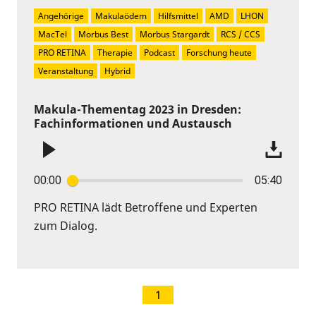
Angehörige
Makulaödem
Hilfsmittel
AMD
LHON
MacTel
Morbus Best
Morbus Stargardt
RCS / CCS
PRO RETINA
Therapie
Podcast
Forschung heute
Veranstaltung
Hybrid
Makula-Thementag 2023 in Dresden:
Fachinformationen und Austausch
00:00
05:40
PRO RETINA lädt Betroffene und Experten
zum Dialog.
1