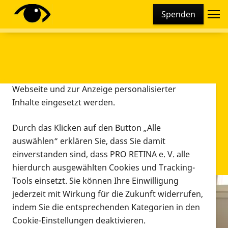
Cookie-Einstellungen
Spenden
Diese Webseite setzt verschiedene Cookies und
Tracking-Tools ein. Dies beinhaltet Cookies und
Tracking-Tools, die für den Betrieb der Webseite
technisch notwendig sind, die zu statistischen
Zwecken sowie zur besseren Bedienbarkeit der
Webseite und zur Anzeige personalisierter
Inhalte eingesetzt werden.
Durch das Klicken auf den Button „Alle
auswählen“ erklären Sie, dass Sie damit
einverstanden sind, dass PRO RETINA e. V. alle
hierdurch ausgewählten Cookies und Tracking-
Tools einsetzt. Sie können Ihre Einwilligung
jederzeit mit Wirkung für die Zukunft widerrufen,
Infomaterial
indem Sie die entsprechenden Kategorien in den
Infomaterial
Cookie-Einstellungen deaktivieren.