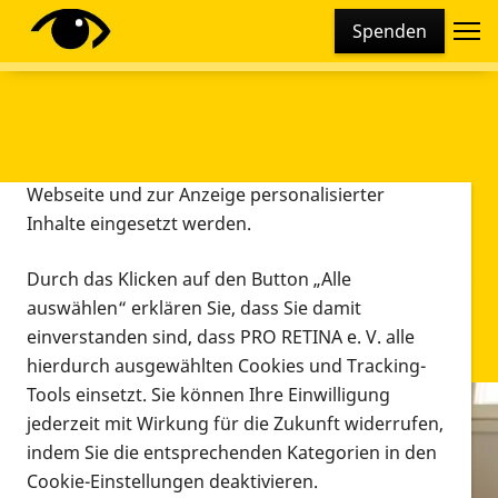
Cookie-Einstellungen
Spenden
Diese Webseite setzt verschiedene Cookies und
Tracking-Tools ein. Dies beinhaltet Cookies und
Tracking-Tools, die für den Betrieb der Webseite
technisch notwendig sind, die zu statistischen
Zwecken sowie zur besseren Bedienbarkeit der
Webseite und zur Anzeige personalisierter
Inhalte eingesetzt werden.
Durch das Klicken auf den Button „Alle
auswählen“ erklären Sie, dass Sie damit
einverstanden sind, dass PRO RETINA e. V. alle
hierdurch ausgewählten Cookies und Tracking-
Tools einsetzt. Sie können Ihre Einwilligung
jederzeit mit Wirkung für die Zukunft widerrufen,
Infomaterial
indem Sie die entsprechenden Kategorien in den
Infomaterial
Cookie-Einstellungen deaktivieren.