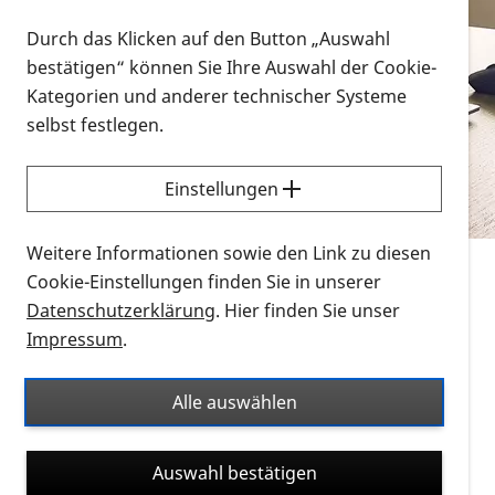
Vorlesen
Durch das Klicken auf den Button „Auswahl
bestätigen“ können Sie Ihre Auswahl der Cookie-
Alle Infomaterialien in verschiedenen
Kategorien und anderer technischer Systeme
Formaten an einem Ort
selbst festlegen.
Sie möchten wissen, wie Sie nach Infonmaterial
suchen und dieses bestellen bzw. herunterladen
Einstellungen
können? Schauen Sie sich die
Erklärvideos zum
Thema Infomaterial auf der PRO RETINA-Website
Weitere Informationen sowie den Link zu diesen
für blinde und sehbehinderte Menschen an.
Cookie-Einstellungen finden Sie in unserer
Datenschutzerklärung
. Hier finden Sie unser
Auf dieser Seite finden Sie sämtliches Infomaterial
Impressum
.
der PRO RETINA in all seinen Formaten an einem
Ort. Nutzen Sie den Formatfilter, um ausschließlich
Alle auswählen
nach Flyern und Broschüren, Audios oder Videos zu
suchen. Die meisten Flyer und Broschüren werden in
Auswahl bestätigen
verschiedenen Formaten angeboten: zur