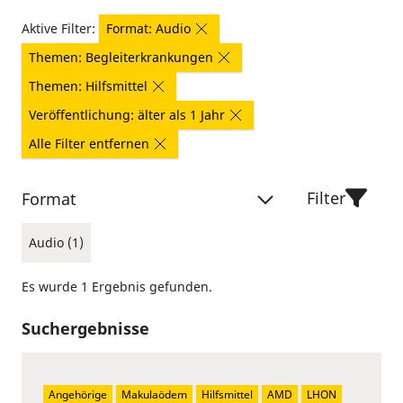
Aktive Filter:
Format: Audio
Themen: Begleiterkrankungen
Themen: Hilfsmittel
Veröffentlichung: älter als 1 Jahr
Alle Filter entfernen
Filter
Format
Audio (1)
Es wurde 1 Ergebnis gefunden.
Suchergebnisse
Angehörige
Makulaödem
Hilfsmittel
AMD
LHON