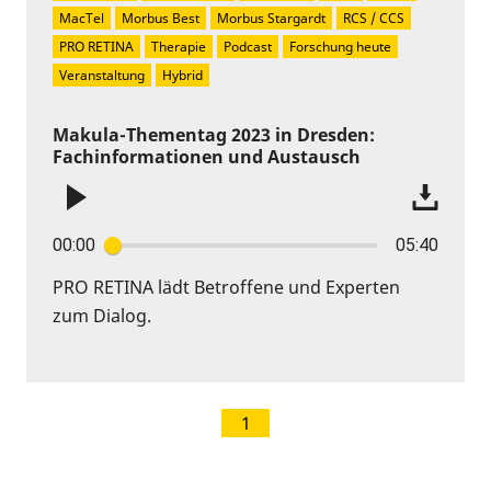
MacTel
Morbus Best
Morbus Stargardt
RCS / CCS
PRO RETINA
Therapie
Podcast
Forschung heute
Veranstaltung
Hybrid
Makula-Thementag 2023 in Dresden:
Fachinformationen und Austausch
00:00
05:40
PRO RETINA lädt Betroffene und Experten
zum Dialog.
1