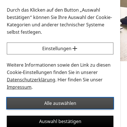
Vorlesen
Durch das Klicken auf den Button „Auswahl
bestätigen“ können Sie Ihre Auswahl der Cookie-
Alle Infomaterialien in verschiedenen
Kategorien und anderer technischer Systeme
Formaten an einem Ort
selbst festlegen.
Sie möchten wissen, wie Sie nach Infonmaterial
suchen und dieses bestellen bzw. herunterladen
Einstellungen
können? Schauen Sie sich die
Erklärvideos zum
Thema Infomaterial auf der PRO RETINA-Website
Weitere Informationen sowie den Link zu diesen
für blinde und sehbehinderte Menschen an.
Cookie-Einstellungen finden Sie in unserer
Datenschutzerklärung
. Hier finden Sie unser
Auf dieser Seite finden Sie sämtliches Infomaterial
Impressum
.
der PRO RETINA in all seinen Formaten an einem
Ort. Nutzen Sie den Formatfilter, um ausschließlich
Alle auswählen
nach Flyern und Broschüren, Audios oder Videos zu
suchen. Die meisten Flyer und Broschüren werden in
Auswahl bestätigen
verschiedenen Formaten angeboten: zur