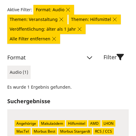
Aktive Filter:
Format: Audio
Themen: Veranstaltung
Themen: Hilfsmittel
Veröffentlichung: älter als 1 Jahr
Alle Filter entfernen
Filter
Format
Audio (1)
Es wurde 1 Ergebnis gefunden.
Suchergebnisse
Angehörige
Makulaödem
Hilfsmittel
AMD
LHON
MacTel
Morbus Best
Morbus Stargardt
RCS / CCS