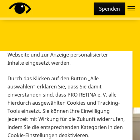
Cookie-Einstellungen
Spenden
Diese Webseite setzt verschiedene Cookies und
Tracking-Tools ein. Dies beinhaltet Cookies und
Tracking-Tools, die für den Betrieb der Webseite
technisch notwendig sind, die zu statistischen
Zwecken sowie zur besseren Bedienbarkeit der
Webseite und zur Anzeige personalisierter
Inhalte eingesetzt werden.
Durch das Klicken auf den Button „Alle
auswählen“ erklären Sie, dass Sie damit
einverstanden sind, dass PRO RETINA e. V. alle
hierdurch ausgewählten Cookies und Tracking-
Tools einsetzt. Sie können Ihre Einwilligung
jederzeit mit Wirkung für die Zukunft widerrufen,
Infomaterial
indem Sie die entsprechenden Kategorien in den
Infomaterial
Cookie-Einstellungen deaktivieren.