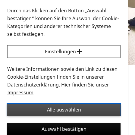
Vorlesen
Durch das Klicken auf den Button „Auswahl
bestätigen“ können Sie Ihre Auswahl der Cookie-
Alle Infomaterialien in verschiedenen
Kategorien und anderer technischer Systeme
Formaten an einem Ort
selbst festlegen.
Sie möchten wissen, wie Sie nach Infonmaterial
suchen und dieses bestellen bzw. herunterladen
Einstellungen
können? Schauen Sie sich die
Erklärvideos zum
Thema Infomaterial auf der PRO RETINA-Website
Weitere Informationen sowie den Link zu diesen
für blinde und sehbehinderte Menschen an.
Cookie-Einstellungen finden Sie in unserer
Datenschutzerklärung
. Hier finden Sie unser
Auf dieser Seite finden Sie sämtliches Infomaterial
Impressum
.
der PRO RETINA in all seinen Formaten an einem
Ort. Nutzen Sie den Formatfilter, um ausschließlich
Alle auswählen
nach Flyern und Broschüren, Audios oder Videos zu
suchen. Die meisten Flyer und Broschüren werden in
Auswahl bestätigen
verschiedenen Formaten angeboten: zur