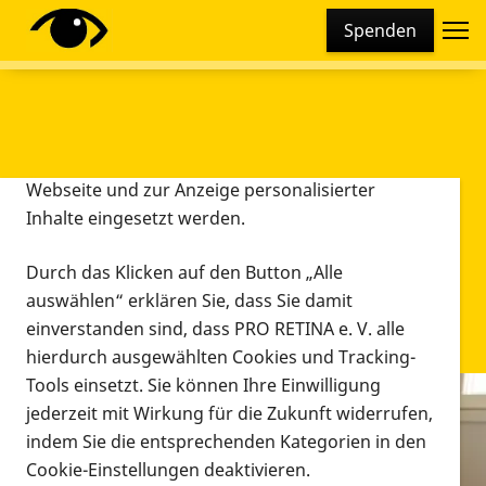
Cookie-Einstellungen
Spenden
Diese Webseite setzt verschiedene Cookies und
Tracking-Tools ein. Dies beinhaltet Cookies und
Tracking-Tools, die für den Betrieb der Webseite
technisch notwendig sind, die zu statistischen
Zwecken sowie zur besseren Bedienbarkeit der
Webseite und zur Anzeige personalisierter
Inhalte eingesetzt werden.
Durch das Klicken auf den Button „Alle
auswählen“ erklären Sie, dass Sie damit
einverstanden sind, dass PRO RETINA e. V. alle
hierdurch ausgewählten Cookies und Tracking-
Tools einsetzt. Sie können Ihre Einwilligung
jederzeit mit Wirkung für die Zukunft widerrufen,
Infomaterial
indem Sie die entsprechenden Kategorien in den
Infomaterial
Cookie-Einstellungen deaktivieren.