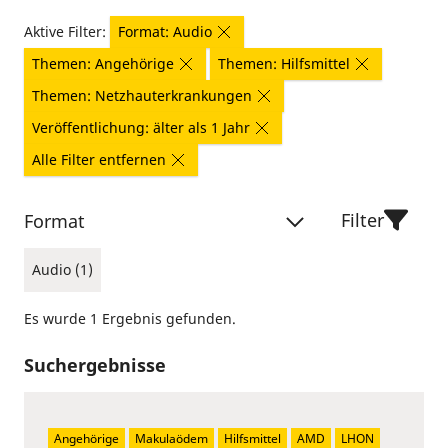
Aktive Filter:
Format: Audio
Themen: Angehörige
Themen: Hilfsmittel
Themen: Netzhauterkrankungen
Veröffentlichung: älter als 1 Jahr
Alle Filter entfernen
Filter
Format
Audio (1)
Es wurde 1 Ergebnis gefunden.
Suchergebnisse
Angehörige
Makulaödem
Hilfsmittel
AMD
LHON