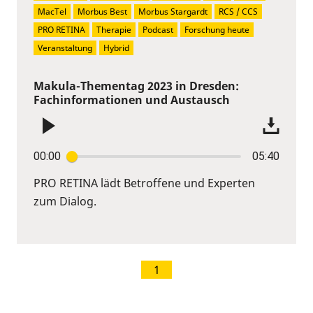
MacTel
Morbus Best
Morbus Stargardt
RCS / CCS
PRO RETINA
Therapie
Podcast
Forschung heute
Veranstaltung
Hybrid
Makula-Thementag 2023 in Dresden:
Fachinformationen und Austausch
00:00
05:40
PRO RETINA lädt Betroffene und Experten
zum Dialog.
1