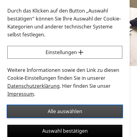
Vorlesen
Durch das Klicken auf den Button „Auswahl
bestätigen“ können Sie Ihre Auswahl der Cookie-
Alle Infomaterialien in verschiedenen
Kategorien und anderer technischer Systeme
Formaten an einem Ort
selbst festlegen.
Sie möchten wissen, wie Sie nach Infonmaterial
suchen und dieses bestellen bzw. herunterladen
Einstellungen
können? Schauen Sie sich die
Erklärvideos zum
Thema Infomaterial auf der PRO RETINA-Website
Weitere Informationen sowie den Link zu diesen
für blinde und sehbehinderte Menschen an.
Cookie-Einstellungen finden Sie in unserer
Datenschutzerklärung
. Hier finden Sie unser
Auf dieser Seite finden Sie sämtliches Infomaterial
Impressum
.
der PRO RETINA in all seinen Formaten an einem
Ort. Nutzen Sie den Formatfilter, um ausschließlich
Alle auswählen
nach Flyern und Broschüren, Audios oder Videos zu
suchen. Die meisten Flyer und Broschüren werden in
Auswahl bestätigen
verschiedenen Formaten angeboten: zur