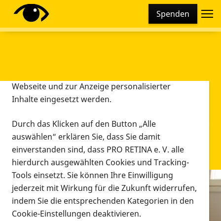
Cookie-Einstellungen
Spenden
Diese Webseite setzt verschiedene Cookies und
Tracking-Tools ein. Dies beinhaltet Cookies und
Tracking-Tools, die für den Betrieb der Webseite
technisch notwendig sind, die zu statistischen
Zwecken sowie zur besseren Bedienbarkeit der
Webseite und zur Anzeige personalisierter
Inhalte eingesetzt werden.
Durch das Klicken auf den Button „Alle
auswählen“ erklären Sie, dass Sie damit
einverstanden sind, dass PRO RETINA e. V. alle
hierdurch ausgewählten Cookies und Tracking-
Tools einsetzt. Sie können Ihre Einwilligung
jederzeit mit Wirkung für die Zukunft widerrufen,
Infomaterial
indem Sie die entsprechenden Kategorien in den
Infomaterial
Cookie-Einstellungen deaktivieren.