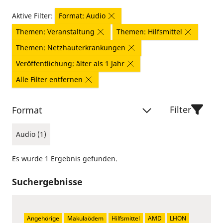
Aktive Filter:
Format: Audio
Themen: Veranstaltung
Themen: Hilfsmittel
Themen: Netzhauterkrankungen
Veröffentlichung: älter als 1 Jahr
Alle Filter entfernen
Filter
Format
Audio (1)
Es wurde 1 Ergebnis gefunden.
Suchergebnisse
Angehörige
Makulaödem
Hilfsmittel
AMD
LHON