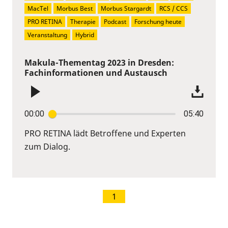
MacTel
Morbus Best
Morbus Stargardt
RCS / CCS
PRO RETINA
Therapie
Podcast
Forschung heute
Veranstaltung
Hybrid
Makula-Thementag 2023 in Dresden:
Fachinformationen und Austausch
00:00
05:40
PRO RETINA lädt Betroffene und Experten
zum Dialog.
1