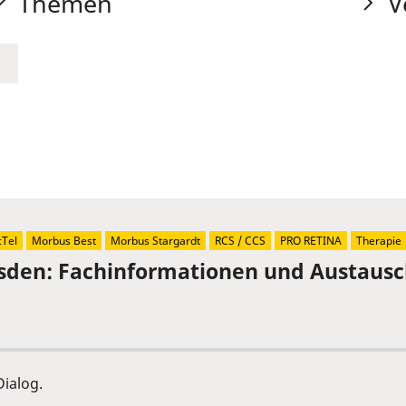
Themen
V
Tel
Morbus Best
Morbus Stargardt
RCS / CCS
PRO RETINA
Therapie
sden: Fachinformationen und Austaus
ialog.