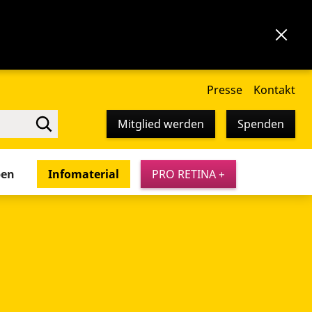
Presse
Kontakt
Mitglied werden
Spenden
pen
Infomaterial
PRO RETINA +