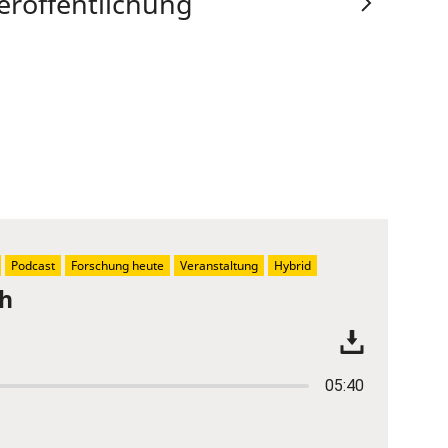
eröffentlichung
Podcast
Forschung heute
Veranstaltung
Hybrid
ch
05:40