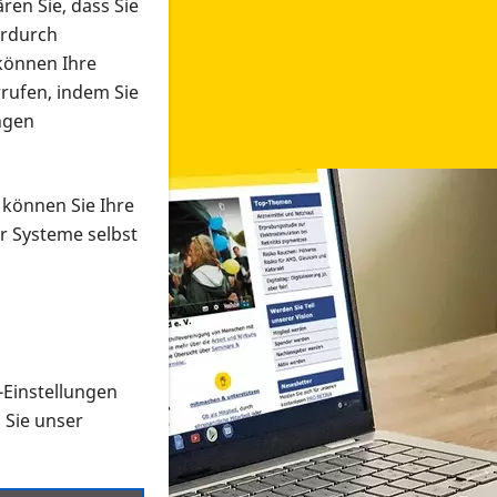
ren Sie, dass Sie
erdurch
 können Ihre
rrufen, indem Sie
ngen
 können Sie Ihre
r Systeme selbst
-Einstellungen
 in verschiedenen Formaten an e
n Sie unser
onmaterial suchen und dieses bestellen bzw. herunterladen
al auf der PRO RETINA-Website für blinde und sehbehi