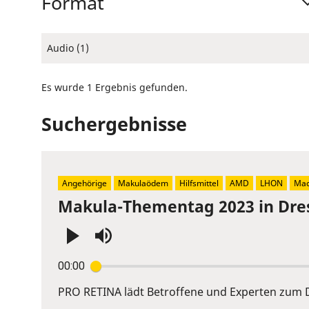
Format
Audio (1)
Es wurde 1 Ergebnis gefunden.
Suchergebnisse
Angehörige
Makulaödem
Hilfsmittel
AMD
LHON
Mac
Makula-Thementag 2023 in Dre
Press
00:00
Enter
or
PRO RETINA lädt Betroffene und Experten zum D
Space