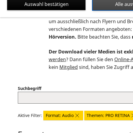
Auswahl bestätigen
Alle au
Auf dieser Seite finden Sie sämtliche
um ausschließlich nach Flyern und B
verschiedenen Formaten angeboten:
Hörversion.
Bitte beachten Sie, dass
Der Download vieler Medien ist exkl
werden
? Dann füllen Sie den
Online-
kein
Mitglied
sind, haben Sie Zugriff 
Suchbegriff
Aktive Filter:
Format: Audio
Themen: PRO RETINA