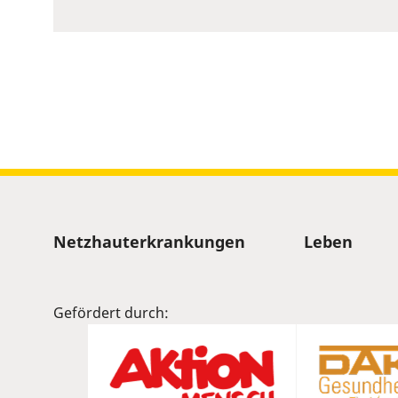
to
show
volume
slider.
Sitemap
Netzhauterkrankungen
Leben
Gefördert durch: