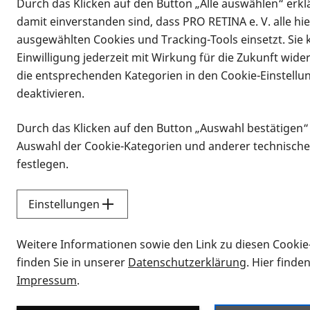
Durch das Klicken auf den Button „Alle auswählen“ erklä
damit einverstanden sind, dass PRO RETINA e. V. alle hi
ausgewählten Cookies und Tracking-Tools einsetzt. Sie
Einwilligung jederzeit mit Wirkung für die Zukunft wide
die entsprechenden Kategorien in den Cookie-Einstellu
deaktivieren.
Durch das Klicken auf den Button „Auswahl bestätigen“
Infomaterial
Auswahl der Cookie-Kategorien und anderer technische
Infomaterial
festlegen.
Einstellungen
Vorlesen
Weitere Informationen sowie den Link zu diesen Cookie
Alle Infomaterialien
finden Sie in unserer
Datenschutzerklärung
. Hier finde
Impressum
.
Sie möchten wissen, wie Sie nach Inf
Erklärvideos zum Thema Infomateri