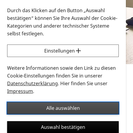
Vorlesen
Durch das Klicken auf den Button „Auswahl
bestätigen“ können Sie Ihre Auswahl der Cookie-
Alle Infomaterialien in verschiedenen
Kategorien und anderer technischer Systeme
Formaten an einem Ort
selbst festlegen.
Sie möchten wissen, wie Sie nach Infonmaterial
suchen und dieses bestellen bzw. herunterladen
Einstellungen
können? Schauen Sie sich die
Erklärvideos zum
Thema Infomaterial auf der PRO RETINA-Website
Weitere Informationen sowie den Link zu diesen
für blinde und sehbehinderte Menschen an.
Cookie-Einstellungen finden Sie in unserer
Datenschutzerklärung
. Hier finden Sie unser
Auf dieser Seite finden Sie sämtliches Infomaterial
Impressum
.
der PRO RETINA in all seinen Formaten an einem
Ort. Nutzen Sie den Formatfilter, um ausschließlich
Alle auswählen
nach Flyern und Broschüren, Audios oder Videos zu
suchen. Die meisten Flyer und Broschüren werden in
Auswahl bestätigen
verschiedenen Formaten angeboten: zur