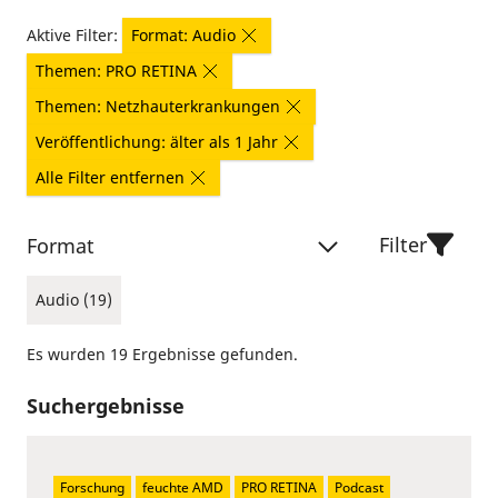
Aktive Filter:
Format: Audio
Themen: PRO RETINA
Themen: Netzhauterkrankungen
Veröffentlichung: älter als 1 Jahr
Alle Filter entfernen
Filter
Format
Audio (19)
Es wurden 19 Ergebnisse gefunden.
Suchergebnisse
Forschung
feuchte AMD
PRO RETINA
Podcast