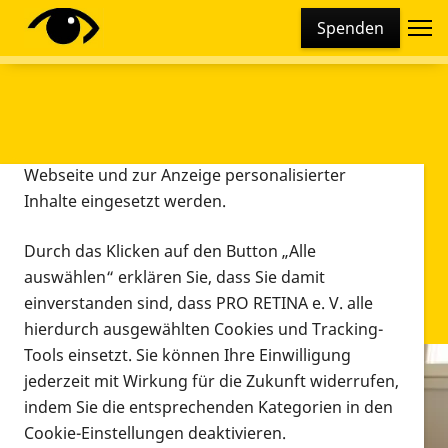
Cookie-Einstellungen
Spenden
Diese Webseite setzt verschiedene Cookies und
Tracking-Tools ein. Dies beinhaltet Cookies und
Tracking-Tools, die für den Betrieb der Webseite
technisch notwendig sind, die zu statistischen
Zwecken sowie zur besseren Bedienbarkeit der
Webseite und zur Anzeige personalisierter
Inhalte eingesetzt werden.
Durch das Klicken auf den Button „Alle
auswählen“ erklären Sie, dass Sie damit
einverstanden sind, dass PRO RETINA e. V. alle
hierdurch ausgewählten Cookies und Tracking-
Tools einsetzt. Sie können Ihre Einwilligung
jederzeit mit Wirkung für die Zukunft widerrufen,
Infomaterial
indem Sie die entsprechenden Kategorien in den
Infomaterial
Cookie-Einstellungen deaktivieren.