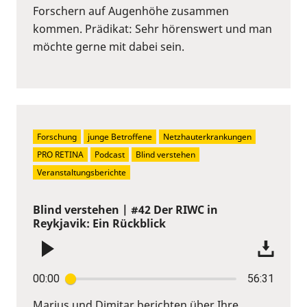
Forschern auf Augenhöhe zusammen
kommen. Prädikat: Sehr hörenswert und man
möchte gerne mit dabei sein.
Forschung
junge Betroffene
Netzhauterkrankungen
PRO RETINA
Podcast
Blind verstehen
Veranstaltungsberichte
Blind verstehen | #42 Der RIWC in
Reykjavik: Ein Rückblick
00:00
56:31
Marius und Dimitar berichten über Ihre