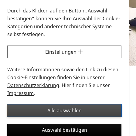
Vorlesen
Durch das Klicken auf den Button „Auswahl
bestätigen“ können Sie Ihre Auswahl der Cookie-
Alle Infomaterialien in verschiedenen
Kategorien und anderer technischer Systeme
Formaten an einem Ort
selbst festlegen.
Sie möchten wissen, wie Sie nach Infonmaterial
suchen und dieses bestellen bzw. herunterladen
Einstellungen
können? Schauen Sie sich die
Erklärvideos zum
Thema Infomaterial auf der PRO RETINA-Website
Weitere Informationen sowie den Link zu diesen
für blinde und sehbehinderte Menschen an.
Cookie-Einstellungen finden Sie in unserer
Datenschutzerklärung
. Hier finden Sie unser
Auf dieser Seite finden Sie sämtliches Infomaterial
Impressum
.
der PRO RETINA in all seinen Formaten an einem
Ort. Nutzen Sie den Formatfilter, um ausschließlich
Alle auswählen
nach Flyern und Broschüren, Audios oder Videos zu
suchen. Die meisten Flyer und Broschüren werden in
Auswahl bestätigen
verschiedenen Formaten angeboten: zur