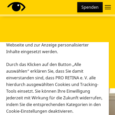
Cookie-Einstellungen
Spenden
Diese Webseite setzt verschiedene Cookies und
Tracking-Tools ein. Dies beinhaltet Cookies und
Tracking-Tools, die für den Betrieb der Webseite
technisch notwendig sind, die zu statistischen
Zwecken sowie zur besseren Bedienbarkeit der
Webseite und zur Anzeige personalisierter
Inhalte eingesetzt werden.
Durch das Klicken auf den Button „Alle
auswählen“ erklären Sie, dass Sie damit
einverstanden sind, dass PRO RETINA e. V. alle
hierdurch ausgewählten Cookies und Tracking-
Tools einsetzt. Sie können Ihre Einwilligung
jederzeit mit Wirkung für die Zukunft widerrufen,
Infomaterial
indem Sie die entsprechenden Kategorien in den
Infomaterial
Cookie-Einstellungen deaktivieren.