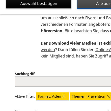
Auswahl bestätigen
Alle au
Auf dieser Seite finden Sie sämtliche
um ausschließlich nach Flyern und B
verschiedenen Formaten angeboten:
Hörversion.
Bitte beachten Sie, dass
Der Download vieler Medien ist exkl
werden
? Dann füllen Sie den
Online-
kein
Mitglied
sind, haben Sie Zugriff 
Suchbegriff
Aktive Filter:
Format: Video
Themen: Prävention