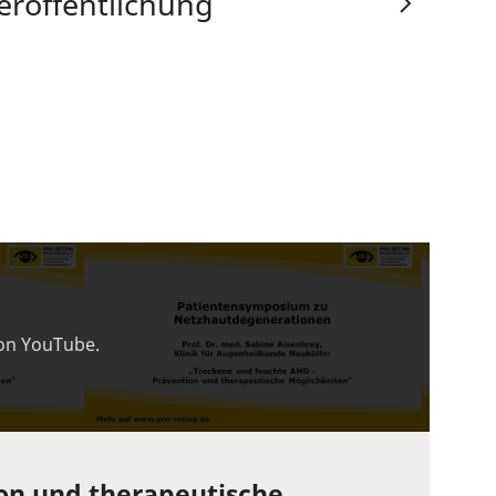
eröffentlichung
von YouTube.
ion und therapeutische