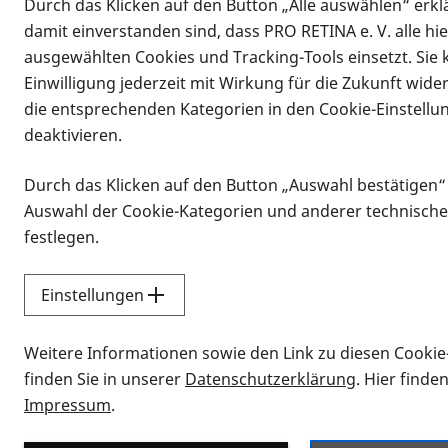
Durch das Klicken auf den Button „Alle auswählen“ erklä
damit einverstanden sind, dass PRO RETINA e. V. alle hi
ausgewählten Cookies und Tracking-Tools einsetzt. Sie
Einwilligung jederzeit mit Wirkung für die Zukunft wide
die entsprechenden Kategorien in den Cookie-Einstellu
deaktivieren.
Durch das Klicken auf den Button „Auswahl bestätigen“
Infomaterial
Auswahl der Cookie-Kategorien und anderer technische
Infomaterial
festlegen.
Einstellungen
Vorlesen
Weitere Informationen sowie den Link zu diesen Cookie
Alle Infomaterialien
finden Sie in unserer
Datenschutzerklärung
. Hier finde
Impressum
.
Sie möchten wissen, wie Sie nach Inf
Erklärvideos zum Thema Infomateri