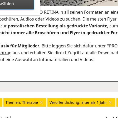
swählen
s Infomaterial der PRO RETINA in all seinen Formaten an ein
roschüren, Audios oder Videos zu suchen. Die meisten Flye
 zur
postalischen Bestellung als gedruckte Variante
, zum
nicht immer alle Broschüren und Flyer in gedruckter For
usiv für Mitglieder.
Bitte loggen Sie sich dafür unter "PR
Antrag
aus und erhalten Sie direkt Zugriff auf alle Downloa
auf eine Auswahl an Infomaterialien und Videos.
Themen: Therapie
Veröffentlichung: älter als 1 Jahr