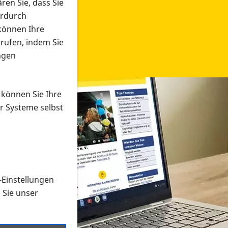
ren Sie, dass Sie
erdurch
 können Ihre
rrufen, indem Sie
ngen
 können Sie Ihre
r Systeme selbst
-Einstellungen
 in verschiedenen Formaten an e
n Sie unser
onmaterial suchen und dieses bestellen bzw. herunterladen
al auf der PRO RETINA-Website für blinde und sehbehi