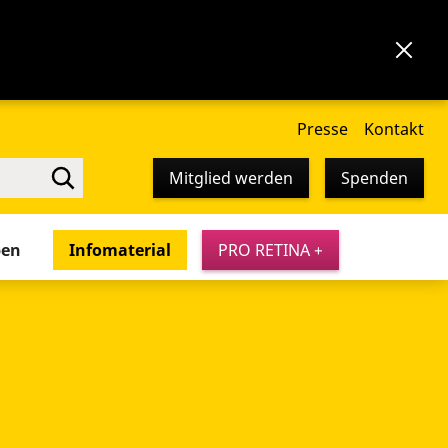
Presse
Kontakt
Mitglied werden
Spenden
pen
Infomaterial
PRO RETINA +