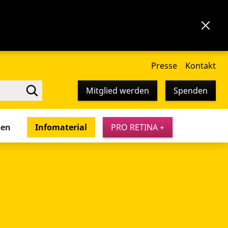
Presse
Kontakt
Mitglied werden
Spenden
pen
Infomaterial
PRO RETINA +