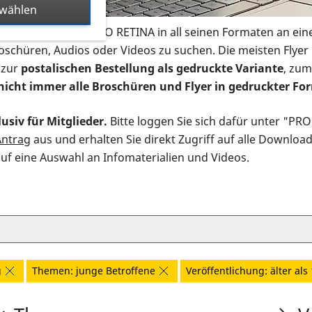
swählen
s Infomaterial der PRO RETINA in all seinen Formaten an ein
roschüren, Audios oder Videos zu suchen. Die meisten Flye
 zur
postalischen Bestellung als gedruckte Variante
, zum
nicht immer alle Broschüren und Flyer in gedruckter For
usiv für Mitglieder.
Bitte loggen Sie sich dafür unter "PR
Antrag
aus und erhalten Sie direkt Zugriff auf alle Downloa
auf eine Auswahl an Infomaterialien und Videos.
g
Themen: junge Betroffene
Veröffentlichung: älter als 