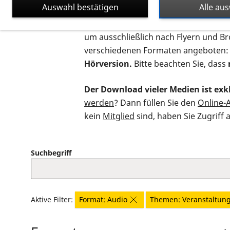
Auswahl bestätigen
Alle au
Auf dieser Seite finden Sie sämtliche
um ausschließlich nach Flyern und B
verschiedenen Formaten angeboten:
Hörversion.
Bitte beachten Sie, dass
Der Download vieler Medien ist exkl
werden
? Dann füllen Sie den
Online-
kein
Mitglied
sind, haben Sie Zugriff 
Suchbegriff
Aktive Filter:
Format: Audio
Themen: Veranstaltun