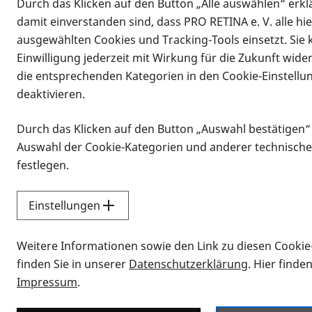
Durch das Klicken auf den Button „Alle auswählen“ erklä
damit einverstanden sind, dass PRO RETINA e. V. alle hi
ausgewählten Cookies und Tracking-Tools einsetzt. Sie
Einwilligung jederzeit mit Wirkung für die Zukunft wide
die entsprechenden Kategorien in den Cookie-Einstellu
deaktivieren.
Durch das Klicken auf den Button „Auswahl bestätigen“
Infomaterial
Auswahl der Cookie-Kategorien und anderer technische
Infomaterial
festlegen.
Einstellungen
Vorlesen
Weitere Informationen sowie den Link zu diesen Cookie
Alle Infomaterialien
finden Sie in unserer
Datenschutzerklärung
. Hier finde
Impressum
.
Sie möchten wissen, wie Sie nach Inf
Erklärvideos zum Thema Infomateri