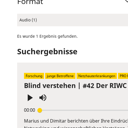
Format
Audio (1)
Es wurde 1 Ergebnis gefunden.
Suchergebnisse
Forschung
junge Betroffene
Netzhauterkrankungen
PRO 
Blind verstehen | #42 Der RIWC 
Press
00:00
Enter
or
Marius und Dimitar berichten über Ihre Eindrü
Space