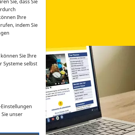
ren Sie, dass Sie
erdurch
 können Ihre
rrufen, indem Sie
ngen
 können Sie Ihre
r Systeme selbst
-Einstellungen
 in verschiedenen Formaten an e
n Sie unser
onmaterial suchen und dieses bestellen bzw. herunterladen
al auf der PRO RETINA-Website für blinde und sehbehi