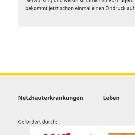
Networking und wissenschaftlichen Vorträgen. 
to
bekommt jetzt schon einmal einen Eindruck auf
show
volume
slider.
Sitemap
Netzhauterkrankungen
Leben
Gefördert durch: